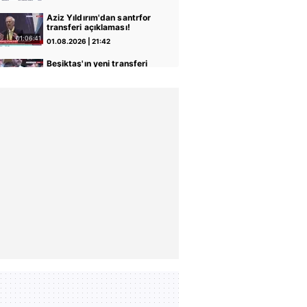
açıklaması!
Aziz Yıldırım'dan santrfor
transferi açıklaması!
01:06:41
01.08.2026 | 21:42
Beşiktaş'ın yeni transferi
Trossard üçlüyü çektirdi!
04:59
14.07.2026 | 19:59
Mason Greenwood,
Fenerbahçe formasını
giydi!
05:26
14.07.2026 | 19:57
Lesley Ugochukwu'nun
İstanbul'daki ilk
görüntüleri!
09:02
13.07.2026 | 20:58
Salih Özcan: Sahada
savaşacağıma söz
veriyorum
05:51
09.07.2026 | 00:21
Beşiktaş'ın yeni transferi
Alexander Nübel,
İstanbul'da!
00:33
07.07.2026 | 20:21
Beşiktaş'ın yeni transferi
Doğan Alemdar, İstanbul'a