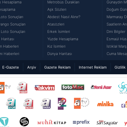
k Hesaplama
Metrobüs Durakları
Günaydın Me
esaplama
Aşk Sözleri
Doğum Günü
Loto Sonuçları
Abdest Nasıl Alınır?
Marmaray Du
iyango Sonuçları
Atasözleri
Saatlerin An
 Loto Sonuçları
Erkek İsimleri
Dini Bilgiler
 Haritası
Yüzde Hesaplama
Esmaül Hüs
n Haberleri
Kız İsimleri
İstiklal Marş
i Haberleri
Dünya Haritası
Cuma Mesajl
E-Gazete
Arşiv
Gazete Reklam
Internet Reklam
Gizlilik