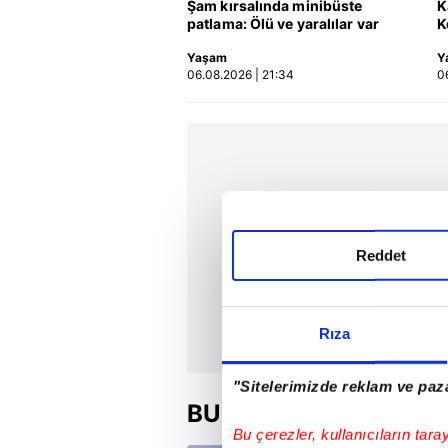
Şam kırsalında minibüste
K
patlama: Ölü ve yaralılar var
K
a
Yaşam
Y
06.08.2026 | 21:34
0
Reddet
Rıza
"Sitelerimizde reklam ve paza
BU HAFTA
Bu çerezler, kullanıcıların tara