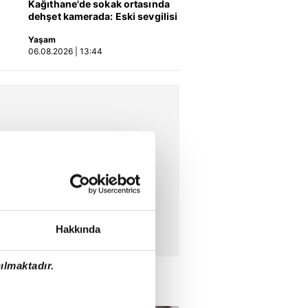
Hakan Safi: Aziz Başkanı
Kağıthane'de sokak ortasında
tebrik ediyorum!
dehşet kamerada: Eski sevgilisi
02:12
08.06.2026 | 00:07
ile erkek arkadaşını silahla
Yaşam
vurdu! | Video
MAÇ ÖZETİ İZLE | Türkiye
06.08.2026 | 13:44
2-1 Venezuela
04:34
07.06.2026 | 03:38
Hakkında
ılmaktadır.