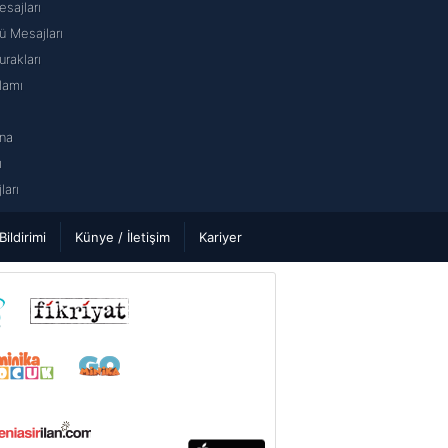
sajları
 Mesajları
rakları
lamı
na
ı
arı
 Bildirimi
Künye / İletişim
Kariyer