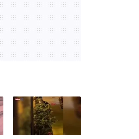
geldi!
01:13
07.07.2026 | 20:03
Trabzonspor'un yeni
transferi Aral Şimşir'den ilk
üçlü!
03:35
07.07.2026 | 19:48
Trabzonspor'un yeni
transferi Aral Şimşir,
Trabzon'da!
04:40
07.07.2026 | 19:47
Beşiktaş Futbol Direktörü
Önder Özen'den transfer
açıklaması!
06:37
28.06.2026 | 18:04
Fırat Aydınus'tan 'Altı Üstü
İstanbul' yorumu | Video
01:05
19.06.2026 | 11:25
Ahmet Çakar'dan 'Altı Üstü
İstanbul' yorumu | Video
00:54
19.06.2026 | 11:23
Aziz Yıldırım destekçileri
zaferi böyle kutladı!
00:18
08.06.2026 | 00:08