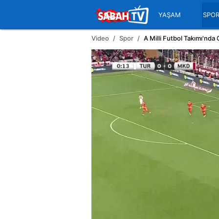
YAŞAM
SPO
Video
Spor
A Milli Futbol Takımı'nda 