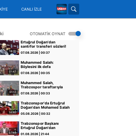
KİYE
CANLI İZLE
ki
OTOMATİK OYNAT
Ertuğrul Doğan'dan
santrfor transferi sözleri!
18:22
07.08.2026 | 00:37
Muhammed Salah:
Böylesini ilk defa
görüyorum
01:47
07.08.2026 | 00:35
Muhammed Salah,
Trabzospor taraftarıyla
buluştu!
01:12
07.08.2026 | 00:33
Trabzonspor'da Ertuğrul
Doğan'dan Mohamed Salah
transferi sonrası ilk sözler!
16:40
05.08.2026 | 00:32
Trabzonspor Başkanı
Ertuğrul Doğan'dan
Mohamed Salah
07:49
01.08.2026 | 21:44