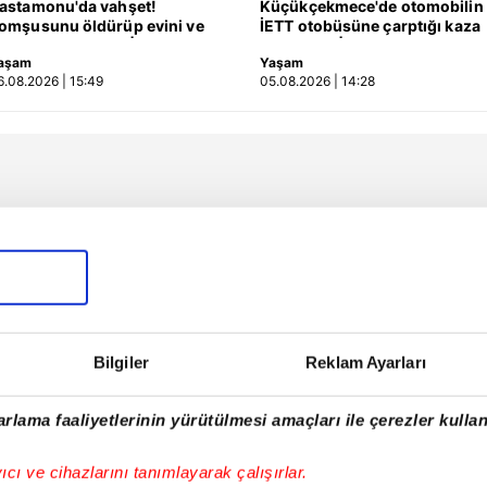
astamonu'da vahşet!
Küçükçekmece'de otomobilin
omşusunu öldürüp evini ve
İETT otobüsüne çarptığı kaza
racını ateşe verdi | Video
kamerada | Video
aşam
Yaşam
6.08.2026 | 15:49
05.08.2026 | 14:28
Bilgiler
Reklam Ayarları
rlama faaliyetlerinin yürütülmesi amaçları ile çerezler kullan
yıcı ve cihazlarını tanımlayarak çalışırlar.