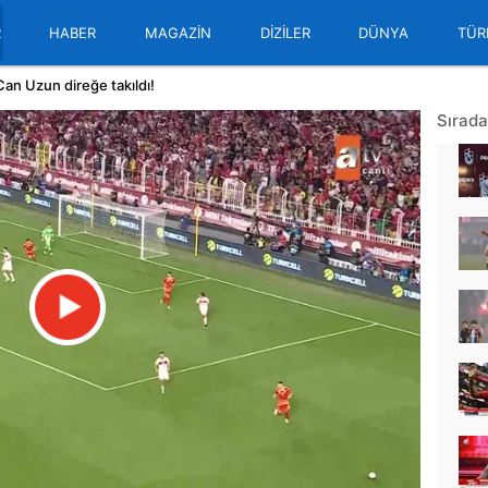
R
HABER
MAGAZİN
DİZİLER
DÜNYA
TÜR
Can Uzun direğe takıldı!
Sırada