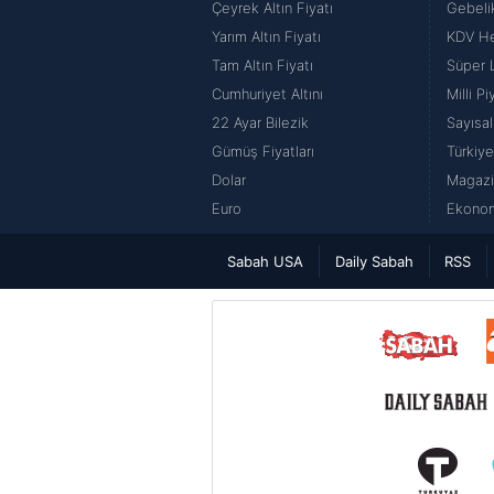
Çeyrek Altın Fiyatı
Gebeli
Yarım Altın Fiyatı
KDV H
Tam Altın Fiyatı
Süper 
Cumhuriyet Altını
Milli P
22 Ayar Bilezik
Sayısal
Gümüş Fiyatları
Türkiye
Dolar
Magazi
Euro
Ekonom
Sabah USA
Daily Sabah
RSS