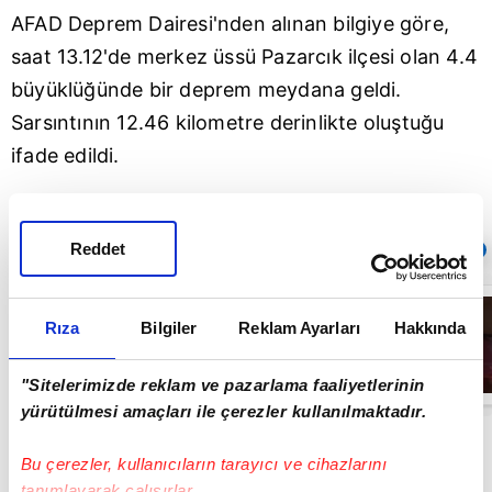
AFAD Deprem Dairesi'nden alınan bilgiye göre,
saat 13.12'de merkez üssü
Pazarcık
ilçesi olan 4.4
büyüklüğünde bir deprem meydana geldi.
Sarsıntının 12.46 kilometre derinlikte oluştuğu
ifade edildi.
Reddet
Sıradaki
OTOMATİK OYNAT
Kartal’da feci
kaza kamerada:
Rıza
Bilgiler
Reklam Ayarları
Hakkında
Kontrolden
çıkan otomobil
araçlara çarpıp
00:26
"Sitelerimizde reklam ve pazarlama faaliyetlerinin
böyle takla attı |
Video
yürütülmesi amaçları ile çerezler kullanılmaktadır.
Bu çerezler, kullanıcıların tarayıcı ve cihazlarını
tanımlayarak çalışırlar.