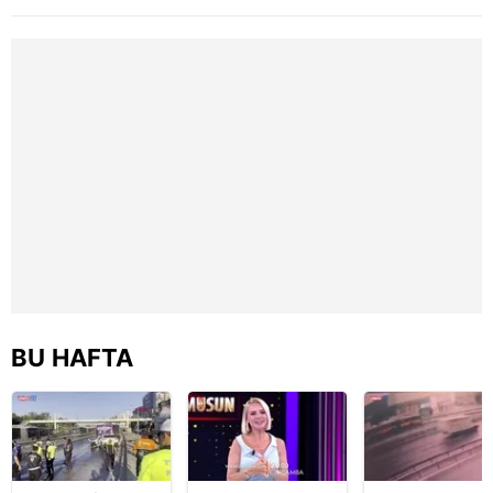
toplumu hizmetlerinin sunulması amacıyla
oldu | Video
kişi yaralandı
güçlükle çıkarı
kullanılmaktadır. Diğer çerezler, sitemizin daha işlevsel
| Video
kılınması ve kişiselleştirilmesi ve sizlere yönelik
reklam/pazarlama faaliyetlerinin yapılması, amaçlarıyla
sınırlı olarak açık rızanız dahilinde kullanılacaktır.
Çerezlere ilişkin tercihlerinizi aşağıda yer alan panel
vasıtasıyla belirleyebilirsiniz. Çerezlere ilişkin detaylı bilgi
için Ayarlar butonuna tıklayabilir,
Çerez Bilgilendirme
Metnimizi
ziyaret edebilirsiniz.
6698 sayılı Kişisel Verilerin Korunması Kanunu uyarınca
hazırlanmış Aydınlatma Metnimizi okumak ve sitemizde
ilgili mevzuata uygun olarak kullanılan çerezlerle ilgili bilgi
BU HAFTA
almak için lütfen
tıklayınız
.