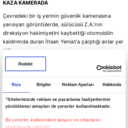
KAZA KAMERADA
Çevredeki bir iş yerinin güvenlik kamerasına
yansıyan görüntülerde, sürücüsü Z.A.'nın
direksiyon hakimiyetini kaybettiği otomobilin
kaldırımda duran İhsan Yeniat'a çarptığı anlar yer
aldı.
'BİR ANDA GELDİ VURDU'
Reddet
Otomobilin çarptığı yaya İhsan Yeniat, "'Kaza
Rıza
Bilgiler
Reklam Ayarları
Hakkında
günü saat 08.30'da dükkanımı açtım. Dükkanımın
önündeydim, araba hızla geldi bana çarptı. Orası
"Sitelerimizde reklam ve pazarlama faaliyetlerinin
zaten otobüs durağı. Herhangi bir yardımlaşma
yürütülmesi amaçları ile çerezler kullanılmaktadır.
görmedim ondan, esnaf arkadaşlar geldiler. Ekip
arabası geldi, ambulansa haber verdiler
Bu çerezler, kullanıcıların tarayıcı ve cihazlarını
tanımlayarak çalışırlar.
hastaneye götürdüler. Yaklaşık 30 saat oldu