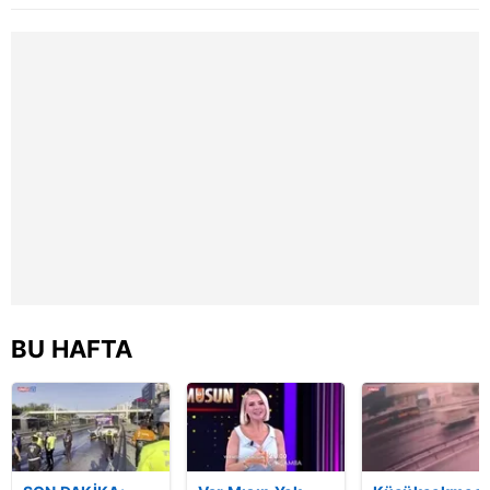
oldu | Video
güçlükle çıkarıldı
kişi yaralandı
| Video
BU HAFTA