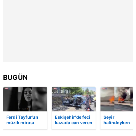
toplumu hizmetlerinin sunulması amacıyla
kullanılmaktadır. Diğer çerezler, sitemizin daha işlevsel
kılınması ve kişiselleştirilmesi ve sizlere yönelik
reklam/pazarlama faaliyetlerinin yapılması, amaçlarıyla
sınırlı olarak açık rızanız dahilinde kullanılacaktır.
Çerezlere ilişkin tercihlerinizi aşağıda yer alan panel
vasıtasıyla belirleyebilirsiniz. Çerezlere ilişkin detaylı bilgi
için Ayarlar butonuna tıklayabilir,
Çerez Bilgilendirme
Metnimizi
ziyaret edebilirsiniz.
BUGÜN
6698 sayılı Kişisel Verilerin Korunması Kanunu uyarınca
hazırlanmış Aydınlatma Metnimizi okumak ve sitemizde
ilgili mevzuata uygun olarak kullanılan çerezlerle ilgili bilgi
almak için lütfen
tıklayınız
.
Ferdi Tayfur’un
Eskişehir'de feci
Seyir
müzik mirası
kazada can veren
halindeyken
torununda hayat
kadının cenazesi
aniden alev al
buldu! Sesi olay
sıkıştığı araçtan
otomobildeki 