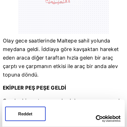
Olay gece saatlerinde
Maltepe
sahil yolunda
meydana geldi. İddiaya göre kavşaktan hareket
eden araca diğer taraftan hızla gelen bir araç
çarptı ve çarpmanın etkisi ile araç bir anda alev
topuna döndü.
EKİPLER PEŞ PEŞE GELDİ
O anlar bir motorcunun kask kamerasına yansıdı.
Korkunç kaza sonra olay yerine hemen itfaiye ve
Reddet
sağlık ekipleri sevk edildi. Yaralı sürücüler
hastaneye kaldırdı. Olayla ilgili soruşturma