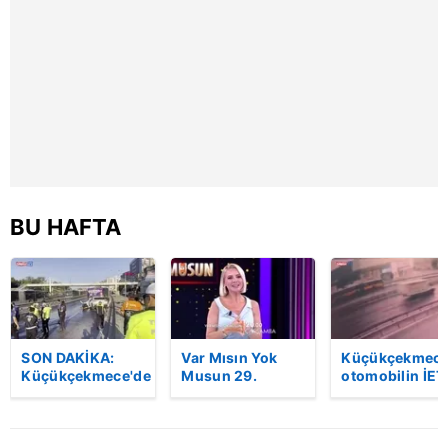
hazırlanmış Aydınlatma Metnimizi okumak ve sitemizde
ilgili mevzuata uygun olarak kullanılan çerezlerle ilgili bilgi
almak için lütfen
tıklayınız
.
BU HAFTA
SON DAKİKA:
Var Mısın Yok
Küçükçekmece
Küçükçekmece'de
Musun 29.
otomobilin İET
korkunç kaza!
Bölüm Fragmanı
otobüsüne
Otomobil, İETT
yayınlandı |
çarptığı kaza
otobüsüne
Video
kamerada | Vi
çarptı: 3 kişi