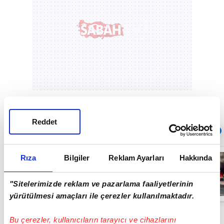
Reddet
Sıradaki
OTOMATİK OYNAT
Sultangazi TEM
Rıza
Bilgiler
Reklam Ayarları
Hakkında
Otoyolu’nda 10
aracın karıştığı
zincirleme kaza
"Sitelerimizde reklam ve pazarlama faaliyetlerinin
| Video
00:43
yürütülmesi amaçları ile çerezler kullanılmaktadır.
Bu çerezler, kullanıcıların tarayıcı ve cihazlarını