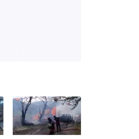
boşalınca motosikleti böyle
04:06
06.08.2026 | 10:16
çaldı | Video
Beylikdüzü'nde uyuşturucu
operasyonu: 62 kilo eroin
ve metamfetamin ele
01:00
06.08.2026 | 09:55
geçirildi | Video
Adana'da trafikte tartıştığı
sürücüye testereyle
saldırdı: O anlar kamerada
00:46
06.08.2026 | 09:40
| Video
Şişli'de genç kız, eski
erkek arkadaşı tarafından
öldürüldü! Korkunç
00:23
06.08.2026 | 09:29
cinayetin görüntüsü ortaya
çıktı | Video
Alkollü sürücü, mahalleyi
savaş alanına çevirdi!
Rahat tavırlarıyla polis
02:25
06.08.2026 | 08:27
ekiplerini çileden çıkardı |
Video
Kayseri'deki cinayet
şüphelilerine İHA destekli
operasyon: 2 gözaltı |
00:26
06.08.2026 | 08:18
Video
Otomobille çarpışıp
savrulan motosiklet başka
bir araca çarptı: 2 yaralı
00:52
05.08.2026 | 22:10