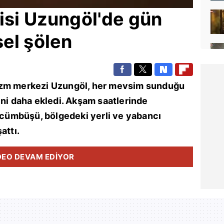
cisi Uzungöl'de gün
el şölen
rizm merkezi Uzungöl, her mevsim sunduğu
ini daha ekledi. Akşam saatlerinde
ümbüşü, bölgedeki yerli ve yabancı
attı.
DEO DEVAM EDİYOR