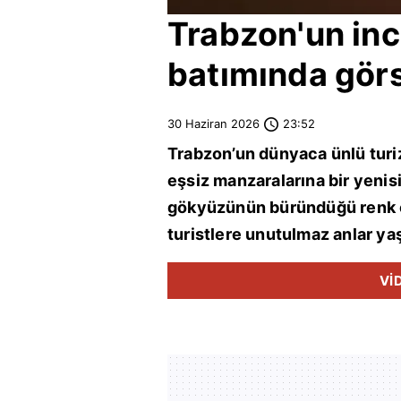
Trabzon
'un in
batımında görs
30 Haziran 2026
23:52
Trabzon
’un dünyaca ünlü tu
eşsiz manzaralarına bir yenis
gökyüzünün büründüğü renk c
turistlere unutulmaz anlar yaş
Vİ