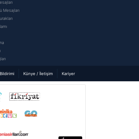
sajları
 Mesajları
rakları
lamı
na
ı
arı
 Bildirimi
Künye / İletişim
Kariyer