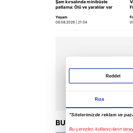
Şam kırsalında minibüste
V
patlama: Ölü ve yaralılar var
F
Yaşam
F
06.08.2026 | 21:34
0
Reddet
Rıza
"Sitelerimizde reklam ve paza
BU HAFTA
Bu çerezler, kullanıcıların tara