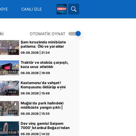
KİYE
CANLI İZLE
ki
OTOMATİK OYNAT
Şam kırsalında minibüste
patlama: Ölü ve yaralılar
var
00:16
06.08.2026 | 21:34
Traktör ve otobüs çarpıştı,
kaza ucuz atlatıldı
01:43
06.08.2026 | 19:09
Kastamonu'da vahşet!
Komşusunu öldürüp evini
ve aracını ateşe verdi |
00:24
06.08.2026 | 15:49
Video
Muğla'da park halindeki
midibüste yangın çıktı |
Video
02:07
06.08.2026 | 15:35
Dev vinç gemisi Saipem
7000' İstanbul Boğazı'ndan
geçti | Video
05:28
06.08.2026 | 14:22