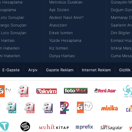
k Hesaplama
Metrobüs Durakları
Günaydın Me
esaplama
Aşk Sözleri
Doğum Günü
Loto Sonuçları
Abdest Nasıl Alınır?
Marmaray Du
iyango Sonuçları
Atasözleri
Saatlerin An
 Loto Sonuçları
Erkek İsimleri
Dini Bilgiler
 Haritası
Yüzde Hesaplama
Esmaül Hüs
n Haberleri
Kız İsimleri
İstiklal Marş
i Haberleri
Dünya Haritası
Cuma Mesajl
E-Gazete
Arşiv
Gazete Reklam
Internet Reklam
Gizlilik