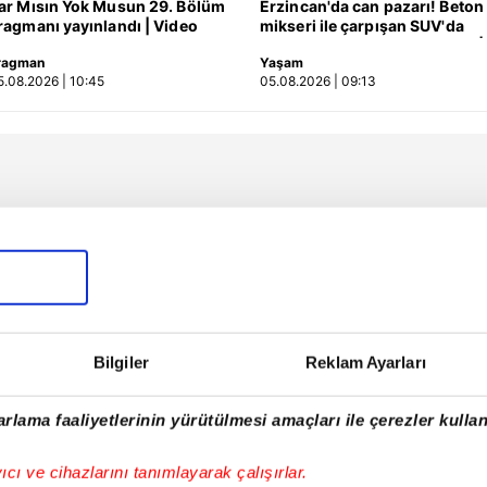
ar Mısın Yok Musun 29. Bölüm
Erzincan'da can pazarı! Beton
ragmanı yayınlandı | Video
mikseri ile çarpışan SUV'da
anne ve kızları ağır yaralandı |
ragman
Yaşam
Video
5.08.2026 | 10:45
05.08.2026 | 09:13
Bilgiler
Reklam Ayarları
rlama faaliyetlerinin yürütülmesi amaçları ile çerezler kullan
yıcı ve cihazlarını tanımlayarak çalışırlar.