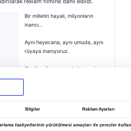
ırılarak reklam filmine dahil edildi.
Bir milletin hayali, milyonların
inancı…
Aynı heyecana, aynı umuda, aynı
rüyaya inanıyoruz.
Şimdi o rüyanın peşinde, mavi
gökyüzünden yeşil sahalara
uzanan yeni bir yolculuk başlıyor.
r
Bilgiler
Reklam Ayarları
R)
June 12, 2026
İNANIYORUZ" MESAJI
rlama faaliyetlerinin yürütülmesi amaçları ile çerezler kullan