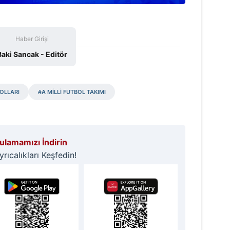
 çerezlerle ilgili bilgi almak için lütfen
tıklayınız
.
Haber Girişi
Baki Sancak - Editör
OLLARI
#A MİLLİ FUTBOL TAKIMI
lamamızı İndirin
ıcalıkları Keşfedin!