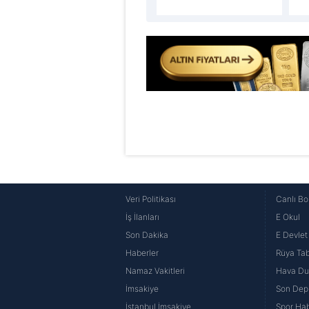
Veri Politikası
Canlı Bo
İş İlanları
E Okul
Son Dakika
E Devlet 
Haberler
Rüya Tabi
Namaz Vakitleri
Hava D
İmsakiye
Son Dep
İstanbul İmsakiye
Spor Hab