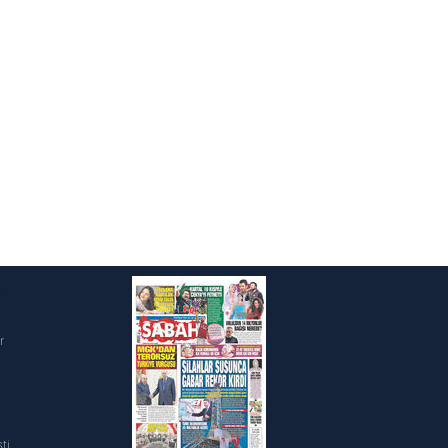
i
r
ti