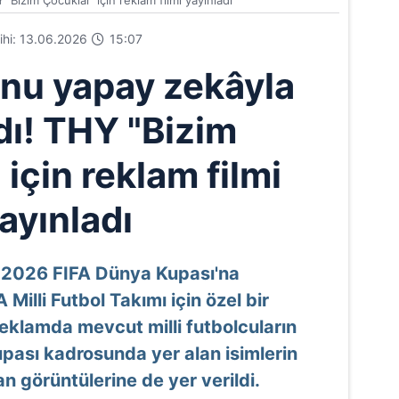
Bizim Çocuklar' için reklam filmi yayınladı
rihi: 13.06.2026
15:07
nu yapay zekâyla
dı! THY "Bizim
için reklam filmi
ayınladı
, 2026 FIFA Dünya Kupası'na
illi Futbol Takımı için özel bir
Reklamda mevcut milli futbolcuların
pası kadrosunda yer alan isimlerin
n görüntülerine de yer verildi.