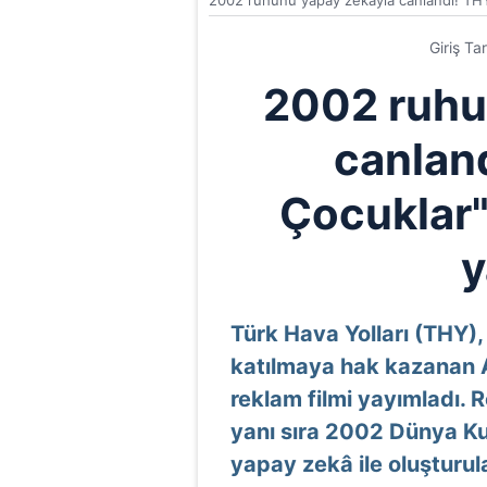
2002 ruhunu yapay zekâyla canlandı! THY '
Giriş Ta
2002 ruhu
canlan
Çocuklar" 
y
Türk Hava Yolları (THY)
katılmaya hak kazanan A M
reklam filmi yayımladı. 
yanı sıra 2002 Dünya Ku
yapay zekâ ile oluşturula