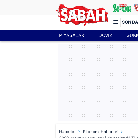
SON DA
PİYASALAR
DÖVİZ
GÜM
Türkiye'nin en iyi haber sitesi
Haberler
Ekonomi Haberleri