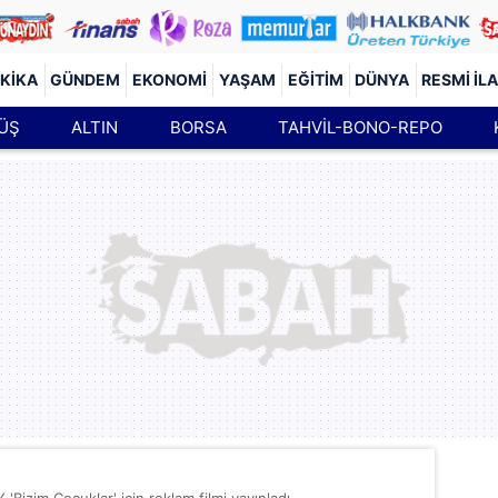
KIKA
GÜNDEM
EKONOMI
YAŞAM
EĞITIM
DÜNYA
RESMI İL
ÜŞ
ALTIN
BORSA
TAHVİL-BONO-REPO