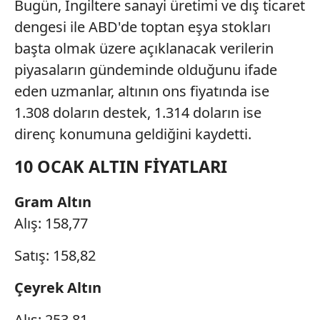
Bugün, İngiltere sanayi üretimi ve dış ticaret
için Ayarlar butonuna tıklayabilir,
Çerez Bilgilendirme
dengesi ile ABD'de toptan eşya stokları
Metnimizi
ziyaret edebilirsiniz.
başta olmak üzere açıklanacak verilerin
piyasaların gündeminde olduğunu ifade
6698 sayılı Kişisel Verilerin Korunması Kanunu uyarınca
hazırlanmış Aydınlatma Metnimizi okumak ve sitemizde
eden uzmanlar, altının ons fiyatında ise
ilgili mevzuata uygun olarak kullanılan çerezlerle ilgili bilgi
1.308 doların destek, 1.314 doların ise
almak için lütfen
tıklayınız
.
direnç konumuna geldiğini kaydetti.
10 OCAK ALTIN FİYATLARI
Gram Altın
Alış: 158,77
Satış: 158,82
Çeyrek Altın
Alış: 253,81