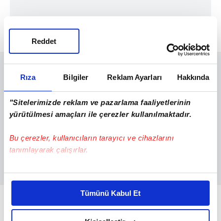
Reddet
Rıza
Bilgiler
Reklam Ayarları
Hakkında
"Sitelerimizde reklam ve pazarlama faaliyetlerinin
yürütülmesi amaçları ile çerezler kullanılmaktadır.
Bu çerezler, kullanıcıların tarayıcı ve cihazlarını
tanımlayarak çalışırlar.
Bu çerezlere izin vermeniz halinde sizlere özel
kişiselleştirilmiş reklamlar sunabilir, sayfalarımızda sizlere
Tümünü Kabul Et
ALİAĞA LİMANI LİSTEYE 91. SIRADAN
daha iyi reklam deneyimi yaşatabiliriz. Bunu yaparken
amacımızın size daha iyi bir reklam deneyimi sunmak
GİRDİ
olduğunu ve sizlere en iyi içerikleri sunabilmek adına