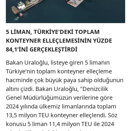
Çerezlere ilişkin tercihlerinizi aşağıda yer alan panel
vasıtasıyla belirleyebilirsiniz. Çerezlere ilişkin detaylı bilgi
için Ayarlar butonuna tıklayabilir,
Çerez Bilgilendirme
Metnimizi
ziyaret edebilirsiniz.
5 LİMAN, TÜRKİYE'DEKİ TOPLAM
6698 sayılı Kişisel Verilerin Korunması Kanunu uyarınca
KONTEYNER ELLEÇLEMESİNİN YÜZDE
hazırlanmış Aydınlatma Metnimizi okumak ve sitemizde
84,1'İNİ GERÇEKLEŞTİRDİ
ilgili mevzuata uygun olarak kullanılan çerezlerle ilgili bilgi
almak için lütfen
tıklayınız
.
Bakan Uraloğlu, listeye giren 5 limanın
Türkiye'nin toplam konteyner elleçleme
hacminde çok büyük paya sahip olduğunun
altını çizdi. Bakan Uraloğlu, "Denizcilik
Genel Müdürlüğümüzün verilerine göre
2024 yılında ülkemiz limanlarında toplam
13,5 milyon TEU konteyner elleçlendi. Söz
konusu 5 liman 11,4 milyon TEU ile 2024