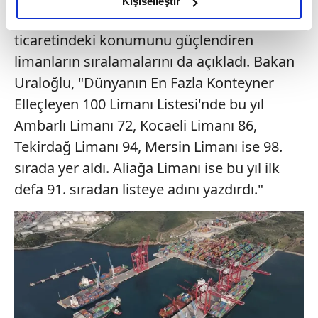
Kişiselleştir
Uraloğlu, Türkiye'nin dünya deniz
elimizden gelen çabayı gösterdiğimizi ve bu noktada,
reklamların maliyetlerimizi karşılamak noktasında tek gelir
ticaretindeki konumunu güçlendiren
kalemimiz olduğunu sizlere hatırlatmak isteriz.
limanların sıralamalarını da açıkladı. Bakan
Uraloğlu, "Dünyanın En Fazla Konteyner
Her halükârda, kullanıcılar, bu çerezlere izin vermedikleri
Elleçleyen 100 Limanı Listesi'nde bu yıl
takdirde, kullanıcılara hedefli reklamlar
gösterilmeyecektir."
Ambarlı Limanı 72, Kocaeli Limanı 86,
Tekirdağ Limanı 94, Mersin Limanı ise 98.
Sizlere daha iyi bir hizmet sunabilmek için İnternet
sırada yer aldı. Aliağa Limanı ise bu yıl ilk
Sitemizde kendimize ve üçüncü kişilere ait çerezler
defa 91. sıradan listeye adını yazdırdı."
kullanılmaktadır. Bu çerezler vasıtasıyla çeşitli kişisel
verileriniz işlenmekte olup gerekli olan çerezler bilgi
toplumu hizmetlerinin sunulması amacıyla
kullanılmaktadır. Diğer çerezler, sitemizin daha işlevsel
kılınması ve kişiselleştirilmesi ve sizlere yönelik
reklam/pazarlama faaliyetlerinin yapılması, amaçlarıyla
sınırlı olarak açık rızanız dahilinde kullanılacaktır.