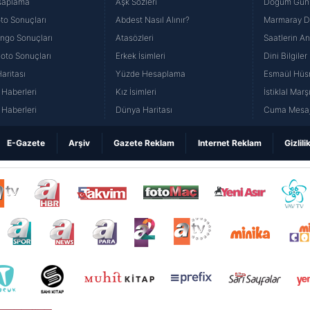
saplama
Aşk Sözleri
Doğum Günü
to Sonuçları
Abdest Nasıl Alınır?
Marmaray Du
yango Sonuçları
Atasözleri
Saatlerin A
Loto Sonuçları
Erkek İsimleri
Dini Bilgiler
aritası
Yüzde Hesaplama
Esmaül Hüs
Haberleri
Kız İsimleri
İstiklal Marş
Haberleri
Dünya Haritası
Cuma Mesaj
E-Gazete
Arşiv
Gazete Reklam
Internet Reklam
Gizlili