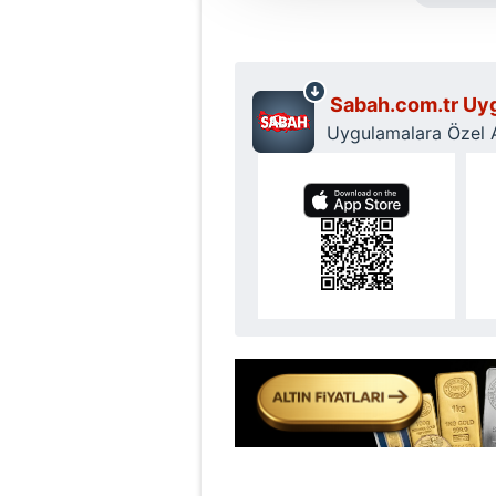
amacıyla kullanılmaktadır. Diğer
reklam/pazarlama faaliyetlerinin
Çerezlere ilişkin tercihlerinizi 
Sabah.com.tr Uyg
butonuna tıklayabilir,
Çerez Bi
Uygulamalara Özel Ay
6698 sayılı Kişisel Verilerin 
mevzuata uygun olarak kullanılan