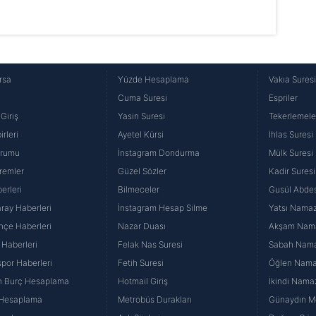
rsa
Yüzde Hesaplama
Vakıa Sures
Cuma Suresi
Espriler
Giriş
Yasin Suresi
Tekerlemele
rleri
Ayetel Kürsi
İhlas Suresi
urumu
İnstagram Dondurma
Mülk Suresi
remler
Güzel Sözler
Kadir Suresi
erleri
Bilmeceler
Gusül Abdes
ray Haberleri
İnstagram Hesap Silme
Yatsı Namazı
hçe Haberleri
Nazar Duası
Akşam Namaz
 Haberleri
Felak Nas Suresi
Sabah Namaz
por Haberleri
Fetih Suresi
Öğlen Namazı
n Burç Hesaplama
Hotmail Giriş
İkindi Namaz
 Hesaplama
Metrobüs Durakları
Günaydın Me