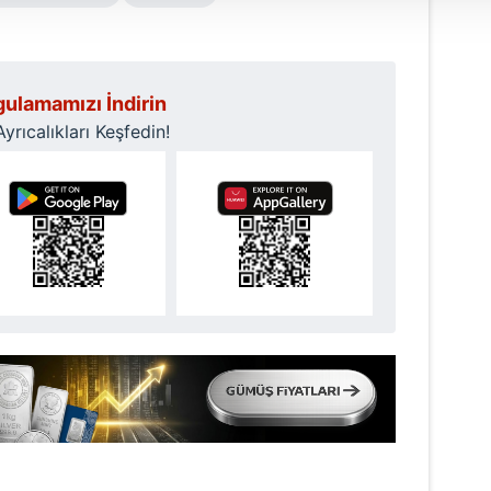
 çerezler, sitemizin daha işlevsel kılınması ve kişiselleştirilmes
 yapılması, amaçlarıyla sınırlı olarak açık rızanız dahilinde kulla
aşağıda yer alan panel vasıtasıyla belirleyebilirsiniz. Çerezlere iliş
ulamamızı İndirin
lgilendirme Metnimizi
ziyaret edebilirsiniz.
rıcalıkları Keşfedin!
Korunması Kanunu uyarınca hazırlanmış Aydınlatma Metnimizi okum
 çerezlerle ilgili bilgi almak için lütfen
tıklayınız
.