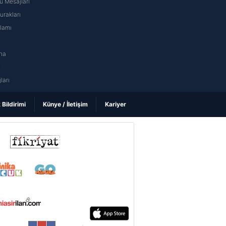
 Mesajları
rakları
nlamı
na
ı
ları
k Bildirimi
Künye / İletişim
Kariyer