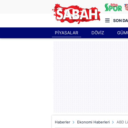
SON DA
PİYASALAR
DÖVİZ
GÜM
Türkiye'nin en iyi haber sitesi
Haberler
Ekonomi Haberleri
ABD Lü