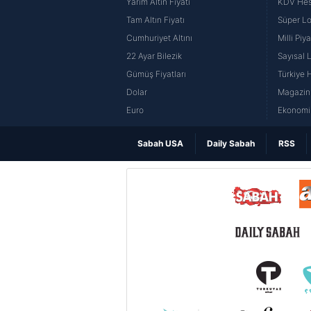
Yarım Altın Fiyatı
KDV He
Tam Altın Fiyatı
Süper Lo
Cumhuriyet Altını
Milli Pi
22 Ayar Bilezik
Sayısal 
Gümüş Fiyatları
Türkiye H
Dolar
Magazin 
Euro
Ekonomi 
Sabah USA
Daily Sabah
RSS