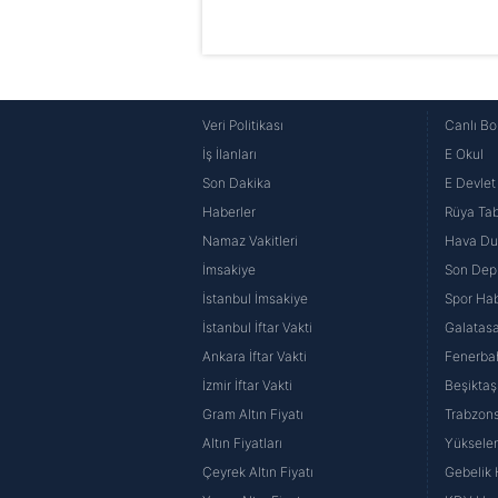
Veri Politikası
Canlı Bo
İş İlanları
E Okul
Son Dakika
E Devlet 
Haberler
Rüya Tabi
Namaz Vakitleri
Hava D
İmsakiye
Son Dep
İstanbul İmsakiye
Spor Hab
İstanbul İftar Vakti
Galatasa
Ankara İftar Vakti
Fenerba
İzmir İftar Vakti
Beşiktaş
Gram Altın Fiyatı
Trabzons
Altın Fiyatları
Yüksele
Çeyrek Altın Fiyatı
Gebelik