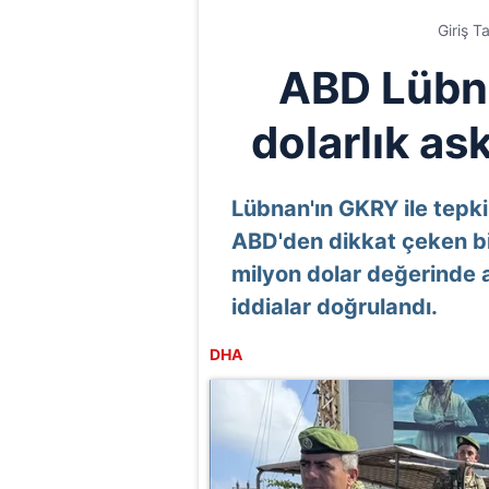
Giriş T
ABD Lübna
dolarlık ask
Lübnan'ın GKRY ile tepk
ABD'den dikkat çeken bi
milyon dolar değerinde 
iddialar doğrulandı.
DHA