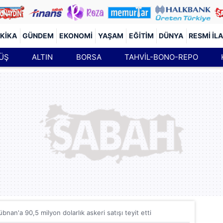
KIKA
GÜNDEM
EKONOMI
YAŞAM
EĞITIM
DÜNYA
RESMI İL
ÜŞ
ALTIN
BORSA
TAHVİL-BONO-REPO
bnan'a 90,5 milyon dolarlık askeri satışı teyit etti