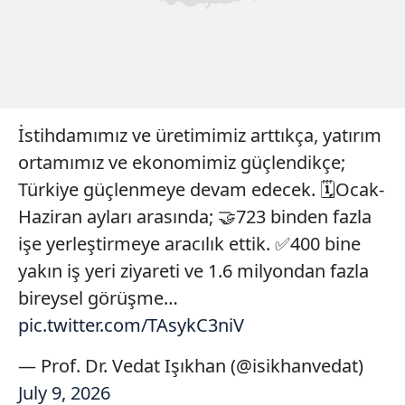
toplumu hizmetlerinin sunulması amacıyla
kullanılmaktadır. Diğer çerezler, sitemizin daha işlevsel
kılınması ve kişiselleştirilmesi ve sizlere yönelik
reklam/pazarlama faaliyetlerinin yapılması, amaçlarıyla
sınırlı olarak açık rızanız dahilinde kullanılacaktır.
İstihdamımız ve üretimimiz arttıkça, yatırım
Çerezlere ilişkin tercihlerinizi aşağıda yer alan panel
ortamımız ve ekonomimiz güçlendikçe;
vasıtasıyla belirleyebilirsiniz. Çerezlere ilişkin detaylı bilgi
Türkiye güçlenmeye devam edecek. 🗓️Ocak-
için Ayarlar butonuna tıklayabilir,
Çerez Bilgilendirme
Haziran ayları arasında; 🤝723 binden fazla
Metnimizi
ziyaret edebilirsiniz.
işe yerleştirmeye aracılık ettik. ✅400 bine
6698 sayılı Kişisel Verilerin Korunması Kanunu uyarınca
yakın iş yeri ziyareti ve 1.6 milyondan fazla
hazırlanmış Aydınlatma Metnimizi okumak ve sitemizde
bireysel görüşme…
ilgili mevzuata uygun olarak kullanılan çerezlerle ilgili bilgi
pic.twitter.com/TAsykC3niV
almak için lütfen
tıklayınız
.
— Prof. Dr. Vedat Işıkhan (@isikhanvedat)
July 9, 2026