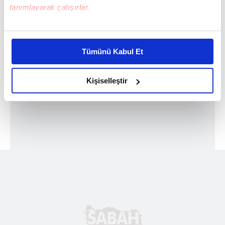
tanımlayarak çalışırlar.
Bu çerezlere izin vermeniz halinde sizlere özel
kişiselleştirilmiş reklamlar sunabilir, sayfalarımızda sizlere
Tümünü Kabul Et
daha iyi reklam deneyimi yaşatabiliriz. Bunu yaparken
amacımızın size daha iyi bir reklam deneyimi sunmak
olduğunu ve sizlere en iyi içerikleri sunabilmek adına
Kişiselleştir
elimizden gelen çabayı gösterdiğimizi ve bu noktada,
reklamların maliyetlerimizi karşılamak noktasında tek gelir
kalemimiz olduğunu sizlere hatırlatmak isteriz.
Her halükârda, kullanıcılar, bu çerezlere izin vermedikleri
takdirde, kullanıcılara hedefli reklamlar
gösterilmeyecektir."
Sizlere daha iyi bir hizmet sunabilmek için İnternet
Sitemizde kendimize ve üçüncü kişilere ait çerezler
kullanılmaktadır. Bu çerezler vasıtasıyla çeşitli kişisel
verileriniz işlenmekte olup gerekli olan çerezler bilgi