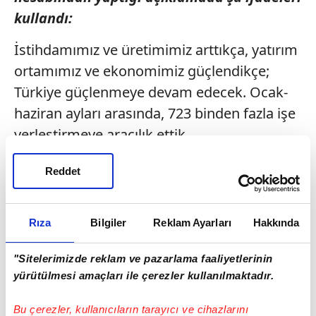
kullandı:
İstihdamımız ve üretimimiz arttıkça, yatırım
ortamımız ve ekonomimiz güçlendikçe;
Türkiye güçlenmeye devam edecek. Ocak-
haziran ayları arasında, 723 binden fazla işe
yerleştirmeye aracılık ettik.
400 bine yakın iş yeri ziyareti ve 1,6
Reddet
milyondan fazla bireysel görüşme
gerçekleştirdik. 1,2 milyondan fazla açık iş
Rıza
Bilgiler
Reklam Ayarları
Hakkında
(işveren tarafından talep edilen-ihtiyaç
duyulan eleman) tespit ettik. Kurumsal
"Sitelerimizde reklam ve pazarlama faaliyetlerinin
hizmetlerimizin vatandaşlarımız tarafından
yürütülmesi amaçları ile çerezler kullanılmaktadır.
erişilebilirliğini artırmaya yönelik
Bu çerezler, kullanıcıların tarayıcı ve cihazlarını
adımlarımızı sürdüreceğiz.