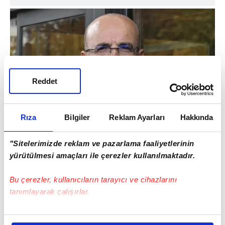
Reddet
Rıza
Bilgiler
Reklam Ayarları
Hakkında
"SPEKÜLASYONLAR KARŞILIK
"Sitelerimizde reklam ve pazarlama faaliyetlerinin
BULMUYOR"
yürütülmesi amaçları ile çerezler kullanılmaktadır.
Programın geleceğine, siyasi
Bu çerezler, kullanıcıların tarayıcı ve cihazlarını
sahiplenilmesine ilişkin spekülasyonlar artık
tanımlayarak çalışırlar.
bir karşılık bulmuyor. Türkiye önemli başarı
Bu çerezlere izin vermeniz halinde sizlere özel
elde etti. Deprem yaraları sarılırken