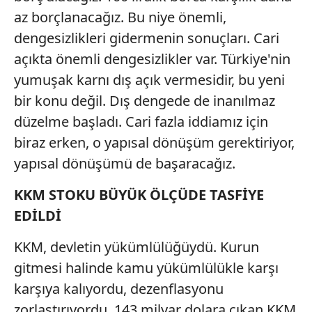
reklam/pazarlama faaliyetlerinin yapılması, amaçlarıyla
az borçlanacağız. Bu niye önemli,
sınırlı olarak açık rızanız dahilinde kullanılacaktır.
dengesizlikleri gidermenin sonuçları. Cari
açıkta önemli dengesizlikler var. Türkiye'nin
Çerezlere ilişkin tercihlerinizi aşağıda yer alan panel
vasıtasıyla belirleyebilirsiniz. Çerezlere ilişkin detaylı bilgi
yumuşak karnı dış açık vermesidir, bu yeni
için Ayarlar butonuna tıklayabilir,
Çerez Bilgilendirme
bir konu değil. Dış dengede de inanılmaz
Metnimizi
ziyaret edebilirsiniz.
düzelme başladı. Cari fazla iddiamız için
biraz erken, o yapısal dönüşüm gerektiriyor,
6698 sayılı Kişisel Verilerin Korunması Kanunu uyarınca
hazırlanmış Aydınlatma Metnimizi okumak ve sitemizde
yapısal dönüşümü de başaracağız.
ilgili mevzuata uygun olarak kullanılan çerezlerle ilgili bilgi
KKM STOKU BÜYÜK ÖLÇÜDE TASFİYE
almak için lütfen
tıklayınız
.
EDİLDİ
KKM, devletin yükümlülüğüydü. Kurun
gitmesi halinde kamu yükümlülükle karşı
karşıya kalıyordu, dezenflasyonu
zorlaştırıyordu. 143 milyar dolara çıkan KKM