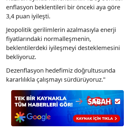
hazırlanmış Aydınlatma Metnimizi okumak ve sitemizde
enflasyon beklentileri bir önceki aya göre
ilgili mevzuata uygun olarak kullanılan çerezlerle ilgili bilgi
3,4 puan iyileşti.
almak için lütfen
tıklayınız
.
Jeopolitik gerilimlerin azalmasıyla enerji
fiyatlarındaki normalleşmenin,
beklentilerdeki iyileşmeyi desteklemesini
bekliyoruz.
Dezenflasyon hedefimiz doğrultusunda
kararlılıkla çalışmayı sürdürüyoruz."