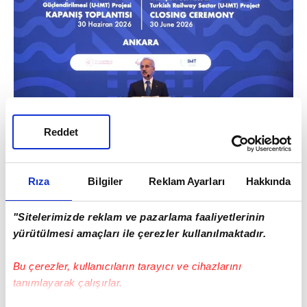
Reddet
4 BİN 164 KİLOMETRE DEMİRYOLUNDA
ÇALIŞMALAR DEVAM EDİYOR
Rıza
Bilgiler
Reklam Ayarları
Hakkında
Bakan Uraloğlu, 2002 yılında yaklaşık 11 bin
"Sitelerimizde reklam ve pazarlama faaliyetlerinin
kilometre olan demiryolu ağının bugün 14
yürütülmesi amaçları ile çerezler kullanılmaktadır.
bin kilometreye ulaştığına dikkati çekti.
Uraloğlu, "Halihazırda bugün 4 bin 164
Bu çerezler, kullanıcıların tarayıcı ve cihazlarını
tanımlayarak çalışırlar.
kilometre yapımı devam eden demiryolu
ağımızdan bahsetmek isterim." şeklinde