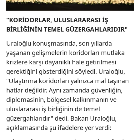
kılınması ve kişiselleştirilmesi ve sizlere yönelik
reklam/pazarlama faaliyetlerinin yapılması, amaçlarıyla
"KORİDORLAR, ULUSLARARASI İŞ
sınırlı olarak açık rızanız dahilinde kullanılacaktır.
BİRLİĞİNİN TEMEL GÜZERGAHLARIDIR"
Çerezlere ilişkin tercihlerinizi aşağıda yer alan panel
Uraloğlu konuşmasında, son yıllarda
vasıtasıyla belirleyebilirsiniz. Çerezlere ilişkin detaylı bilgi
yaşanan gelişmelerin koridorları mutlaka
için Ayarlar butonuna tıklayabilir,
Çerez Bilgilendirme
Metnimizi
ziyaret edebilirsiniz.
krizlere karşı dayanıklı hale getirilmesi
gerektiğini gösterdiğini söyledi. Uraloğlu,
6698 sayılı Kişisel Verilerin Korunması Kanunu uyarınca
"Ulaştırma koridorları yalnızca mal taşınan
hazırlanmış Aydınlatma Metnimizi okumak ve sitemizde
hatlar değildir. Aynı zamanda güvenliğin,
ilgili mevzuata uygun olarak kullanılan çerezlerle ilgili bilgi
almak için lütfen
tıklayınız
.
diplomasinin, bölgesel kalkınmanın ve
uluslararası iş birliğinin de temel
güzergahlarıdır" dedi. Bakan Uraloğlu,
açıklamasında şu ifadelere yer verdi: