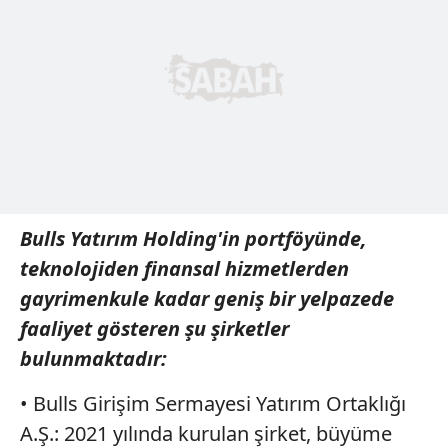
6698 sayılı Kişisel Verilerin Korunması Kanunu uyarınca
hazırlanmış Aydınlatma Metnimizi okumak ve sitemizde
ilgili mevzuata uygun olarak kullanılan çerezlerle ilgili bilgi
almak için lütfen
tıklayınız
.
Bulls Yatırım Holding'in portföyünde,
teknolojiden finansal hizmetlerden
gayrimenkule kadar geniş bir yelpazede
faaliyet gösteren şu şirketler
bulunmaktadır:
• Bulls Girişim Sermayesi Yatırım Ortaklığı
A.Ş.: 2021 yılında kurulan şirket, büyüme