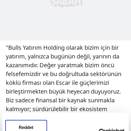
"Bulls Yatırım Holding olarak bizim için bir
yatırım, yalnızca bugünün değil, yarının da
kazanımıdır. Değer yaratmak bizim öncü
felsefemizdir ve bu doğrultuda sektörünün
köklü firması olan Escar ile güçlerimizi
birleştirmekten büyük heyecan duyuyoruz.
Biz sadece finansal bir kaynak sunmakla
kalmıyor; sürdürülebilir bir ekosistem
oluşturmayı amaçlıyoruz. Escar'ın 25 yıllık
tecrübesi ve %90'ı aşan müşteri sadakati,
Reddet