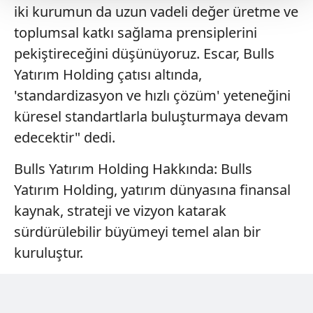
iki kurumun da uzun vadeli değer üretme ve
Her halükârda, kullanıcılar, bu çerezlere izin vermedikleri
toplumsal katkı sağlama prensiplerini
takdirde, kullanıcılara hedefli reklamlar
gösterilmeyecektir."
pekiştireceğini düşünüyoruz. Escar, Bulls
Yatırım Holding çatısı altında,
Sizlere daha iyi bir hizmet sunabilmek için İnternet
'standardizasyon ve hızlı çözüm' yeteneğini
Sitemizde kendimize ve üçüncü kişilere ait çerezler
küresel standartlarla buluşturmaya devam
kullanılmaktadır. Bu çerezler vasıtasıyla çeşitli kişisel
verileriniz işlenmekte olup gerekli olan çerezler bilgi
edecektir" dedi.
toplumu hizmetlerinin sunulması amacıyla
Bulls Yatırım Holding Hakkında: Bulls
kullanılmaktadır. Diğer çerezler, sitemizin daha işlevsel
kılınması ve kişiselleştirilmesi ve sizlere yönelik
Yatırım Holding, yatırım dünyasına finansal
reklam/pazarlama faaliyetlerinin yapılması, amaçlarıyla
kaynak, strateji ve vizyon katarak
sınırlı olarak açık rızanız dahilinde kullanılacaktır.
sürdürülebilir büyümeyi temel alan bir
kuruluştur.
Çerezlere ilişkin tercihlerinizi aşağıda yer alan panel
vasıtasıyla belirleyebilirsiniz. Çerezlere ilişkin detaylı bilgi
için Ayarlar butonuna tıklayabilir,
Çerez Bilgilendirme
Metnimizi
ziyaret edebilirsiniz.