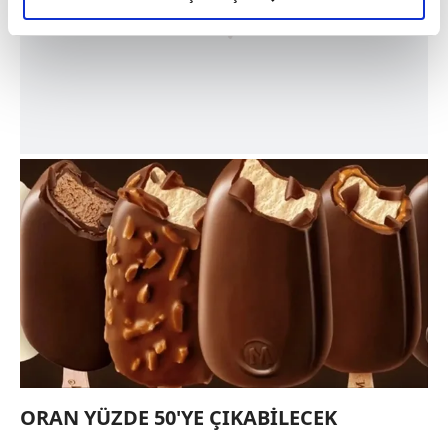
elimizden gelen çabayı gösterdiğimizi ve bu noktada,
reklamların maliyetlerimizi karşılamak noktasında tek gelir
kalemimiz olduğunu sizlere hatırlatmak isteriz.
Her halükârda, kullanıcılar, bu çerezlere izin vermedikleri
takdirde, kullanıcılara hedefli reklamlar
gösterilmeyecektir."
Sizlere daha iyi bir hizmet sunabilmek için İnternet
Sitemizde kendimize ve üçüncü kişilere ait çerezler
kullanılmaktadır. Bu çerezler vasıtasıyla çeşitli kişisel
verileriniz işlenmekte olup gerekli olan çerezler bilgi
toplumu hizmetlerinin sunulması amacıyla
kullanılmaktadır. Diğer çerezler, sitemizin daha işlevsel
kılınması ve kişiselleştirilmesi ve sizlere yönelik
reklam/pazarlama faaliyetlerinin yapılması, amaçlarıyla
sınırlı olarak açık rızanız dahilinde kullanılacaktır.
ORAN YÜZDE 50'YE ÇIKABİLECEK