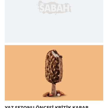
YAZ SEZONU ÖNCESİ KRİTİK KARAR