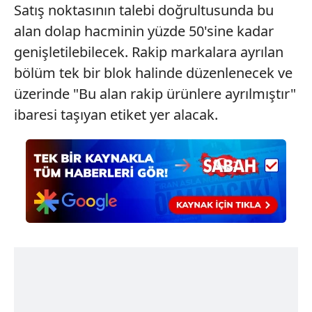
Çerezlere ilişkin tercihlerinizi aşağıda yer alan panel
Satış noktasının talebi doğrultusunda bu
vasıtasıyla belirleyebilirsiniz. Çerezlere ilişkin detaylı bilgi
alan dolap hacminin yüzde 50'sine kadar
için Ayarlar butonuna tıklayabilir,
Çerez Bilgilendirme
genişletilebilecek. Rakip markalara ayrılan
Metnimizi
ziyaret edebilirsiniz.
bölüm tek bir blok halinde düzenlenecek ve
6698 sayılı Kişisel Verilerin Korunması Kanunu uyarınca
üzerinde "Bu alan rakip ürünlere ayrılmıştır"
hazırlanmış Aydınlatma Metnimizi okumak ve sitemizde
ibaresi taşıyan etiket yer alacak.
ilgili mevzuata uygun olarak kullanılan çerezlerle ilgili bilgi
almak için lütfen
tıklayınız
.