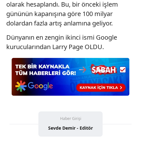
olarak hesaplandı. Bu, bir önceki işlem
Çerezlere ilişkin tercihlerinizi aşağıda yer alan panel
gününün kapanışına göre 100 milyar
vasıtasıyla belirleyebilirsiniz. Çerezlere ilişkin detaylı bilgi
dolardan fazla artış anlamına geliyor.
için Ayarlar butonuna tıklayabilir,
Çerez Bilgilendirme
Metnimizi
ziyaret edebilirsiniz.
Dünyanın en zengin ikinci ismi Google
kurucularından Larry Page OLDU.
6698 sayılı Kişisel Verilerin Korunması Kanunu uyarınca
hazırlanmış Aydınlatma Metnimizi okumak ve sitemizde
ilgili mevzuata uygun olarak kullanılan çerezlerle ilgili bilgi
almak için lütfen
tıklayınız
.
Haber Girişi
Sevde Demir - Editör