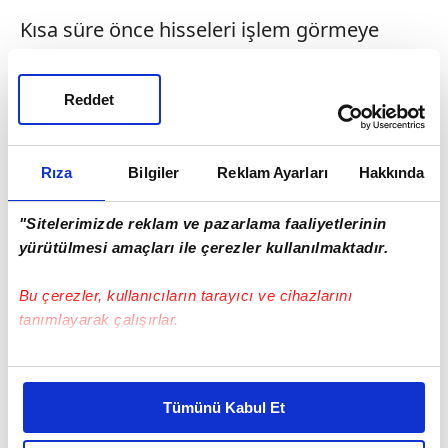
Kısa süre önce hisseleri işlem görmeye
başlayan SpaceX hızlı bir yükseliş
göstermişti. Şirketin piyasa değeri kısa
Reddet
sürede Amazon'u ve kısa süreli olarak
Microsoft'u geride bıraktı. SpaceX'in
Rıza
Bilgiler
Reklam Ayarları
Hakkında
gösterdiği performans Musk'ın parasına
para kattı.
"Sitelerimizde reklam ve pazarlama faaliyetlerinin
yürütülmesi amaçları ile çerezler kullanılmaktadır.
Bu çerezler, kullanıcıların tarayıcı ve cihazlarını
tanımlayarak çalışırlar.
Bu çerezlere izin vermeniz halinde sizlere özel
kişiselleştirilmiş reklamlar sunabilir, sayfalarımızda sizlere
Tümünü Kabul Et
daha iyi reklam deneyimi yaşatabiliriz. Bunu yaparken
amacımızın size daha iyi bir reklam deneyimi sunmak