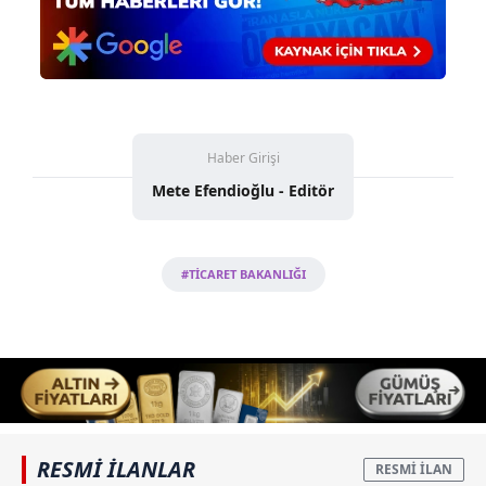
6698 sayılı Kişisel Verilerin Korunması Kanunu uyarınca
hazırlanmış Aydınlatma Metnimizi okumak ve sitemizde
ilgili mevzuata uygun olarak kullanılan çerezlerle ilgili bilgi
almak için lütfen
tıklayınız
.
Haber Girişi
Mete Efendioğlu - Editör
#TİCARET BAKANLIĞI
RESMİ İLANLAR