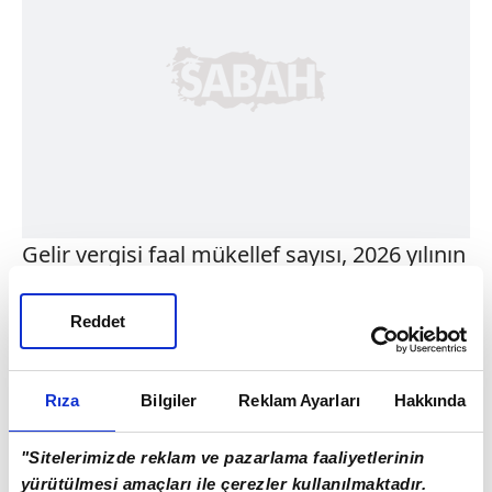
Gelir vergisi faal mükellef sayısı, 2026 yılının
ilk ayında bir önceki aya göre düşüş
kaydetti.
Reddet
Aralık 2025'te 3 milyon 6 bin 533 olan
mükellef sayısı, Ocak ayında 3 milyon 3 bin
Rıza
Bilgiler
Reklam Ayarları
Hakkında
790'a gerileyerek yaklaşık 2 bin 743 kişilik
"Sitelerimizde reklam ve pazarlama faaliyetlerinin
azalma gösterdi.
yürütülmesi amaçları ile çerezler kullanılmaktadır.