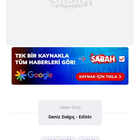
Sitemizde kendimize ve üçüncü kişilere ait çerezler
kullanılmaktadır. Bu çerezler vasıtasıyla çeşitli kişisel
verileriniz işlenmekte olup gerekli olan çerezler bilgi
toplumu hizmetlerinin sunulması amacıyla
kullanılmaktadır. Diğer çerezler, sitemizin daha işlevsel
kılınması ve kişiselleştirilmesi ve sizlere yönelik
reklam/pazarlama faaliyetlerinin yapılması, amaçlarıyla
sınırlı olarak açık rızanız dahilinde kullanılacaktır.
Çerezlere ilişkin tercihlerinizi aşağıda yer alan panel
vasıtasıyla belirleyebilirsiniz. Çerezlere ilişkin detaylı bilgi
için Ayarlar butonuna tıklayabilir,
Çerez Bilgilendirme
Metnimizi
ziyaret edebilirsiniz.
6698 sayılı Kişisel Verilerin Korunması Kanunu uyarınca
Haber Girişi
hazırlanmış Aydınlatma Metnimizi okumak ve sitemizde
Deniz Dalgıç - Editör
ilgili mevzuata uygun olarak kullanılan çerezlerle ilgili bilgi
almak için lütfen
tıklayınız
.