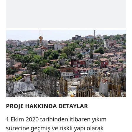
Çerezlere ilişkin tercihlerinizi aşağıda yer alan panel
vasıtasıyla belirleyebilirsiniz. Çerezlere ilişkin detaylı bilgi
için Ayarlar butonuna tıklayabilir,
Çerez Bilgilendirme
Metnimizi
ziyaret edebilirsiniz.
6698 sayılı Kişisel Verilerin Korunması Kanunu uyarınca
hazırlanmış Aydınlatma Metnimizi okumak ve sitemizde
ilgili mevzuata uygun olarak kullanılan çerezlerle ilgili bilgi
almak için lütfen
tıklayınız
.
PROJE HAKKINDA DETAYLAR
1 Ekim 2020 tarihinden itibaren yıkım
sürecine geçmiş ve riskli yapı olarak