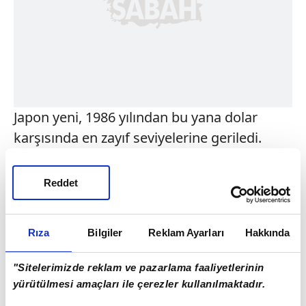
Japon yeni, 1986 yılından bu yana dolar
karşısında en zayıf seviyelerine geriledi.
Gelişmenin ardından Japonya Merkez
Bankası'ndan müdahale sinyali geldi.
Reddet
Japonya Maliye Bakanlığı'nın sözlü
müdahaleleri yenin dolar karşısında değer
Rıza
Bilgiler
Reklam Ayarları
Hakkında
kaybetmesine engel olamadı. Japonya
Maliye Bakanı Satsuki Katayama, ABD
"Sitelerimizde reklam ve pazarlama faaliyetlerinin
yürütülmesi amaçları ile çerezler kullanılmaktadır.
Hazine Bakanı Scott Bessent ile bir telefon