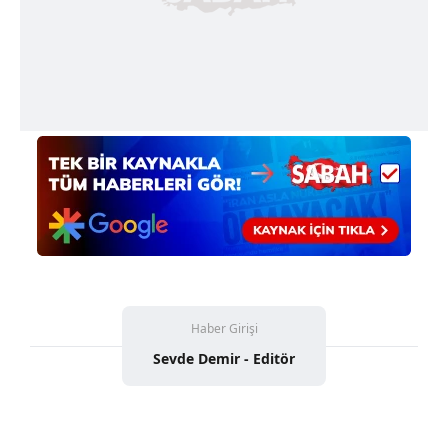
verileriniz işlenmekte olup gerekli olan çerezler bilgi
toplumu hizmetlerinin sunulması amacıyla
kullanılmaktadır. Diğer çerezler, sitemizin daha işlevsel
kılınması ve kişiselleştirilmesi ve sizlere yönelik
reklam/pazarlama faaliyetlerinin yapılması, amaçlarıyla
sınırlı olarak açık rızanız dahilinde kullanılacaktır.
Çerezlere ilişkin tercihlerinizi aşağıda yer alan panel
vasıtasıyla belirleyebilirsiniz. Çerezlere ilişkin detaylı bilgi
için Ayarlar butonuna tıklayabilir,
Çerez Bilgilendirme
Metnimizi
ziyaret edebilirsiniz.
6698 sayılı Kişisel Verilerin Korunması Kanunu uyarınca
Haber Girişi
hazırlanmış Aydınlatma Metnimizi okumak ve sitemizde
Sevde Demir - Editör
ilgili mevzuata uygun olarak kullanılan çerezlerle ilgili bilgi
almak için lütfen
tıklayınız
.