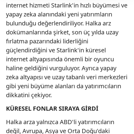
internet hizmeti Starlink'in hızlı büyümesi ve
takdirde, kullanıcılara hedefli reklamlar
yapay zeka alanındaki yeni yatırımların
gösterilmeyecektir."
bulunduğu değerlendiriliyor. Halka arz
Sizlere daha iyi bir hizmet sunabilmek için İnternet
dokümanlarında şirket, son üç yılda uzay
Sitemizde kendimize ve üçüncü kişilere ait çerezler
fırlatma pazarındaki liderliğini
kullanılmaktadır. Bu çerezler vasıtasıyla çeşitli kişisel
güçlendirdiğini ve Starlink'in küresel
verileriniz işlenmekte olup gerekli olan çerezler bilgi
toplumu hizmetlerinin sunulması amacıyla
internet altyapısında önemli bir oyuncu
kullanılmaktadır. Diğer çerezler, sitemizin daha işlevsel
haline geldiğini vurguluyor. Ayrıca yapay
kılınması ve kişiselleştirilmesi ve sizlere yönelik
zeka altyapısı ve uzay tabanlı veri merkezleri
reklam/pazarlama faaliyetlerinin yapılması, amaçlarıyla
gibi yeni büyüme alanları da yatırımcıların
sınırlı olarak açık rızanız dahilinde kullanılacaktır.
dikkatini çekiyor.
Çerezlere ilişkin tercihlerinizi aşağıda yer alan panel
vasıtasıyla belirleyebilirsiniz. Çerezlere ilişkin detaylı bilgi
KÜRESEL FONLAR SIRAYA GİRDİ
için Ayarlar butonuna tıklayabilir,
Çerez Bilgilendirme
Halka arza yalnızca ABD'li yatırımcıların
Metnimizi
ziyaret edebilirsiniz.
değil, Avrupa, Asya ve Orta Doğu'daki