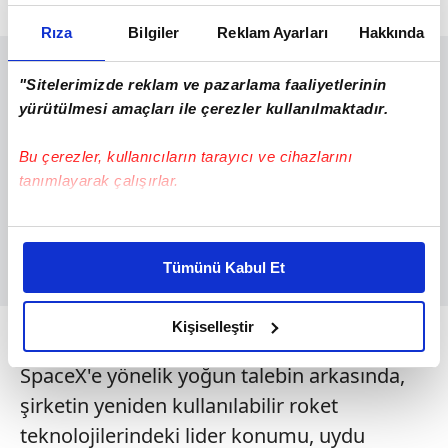
Rıza
Bilgiler
Reklam Ayarları
Hakkında
"Sitelerimizde reklam ve pazarlama faaliyetlerinin
yürütülmesi amaçları ile çerezler kullanılmaktadır.
Bu çerezler, kullanıcıların tarayıcı ve cihazlarını
tanımlayarak çalışırlar.
Bu çerezlere izin vermeniz halinde sizlere özel
kişiselleştirilmiş reklamlar sunabilir, sayfalarımızda sizlere
Tümünü Kabul Et
daha iyi reklam deneyimi yaşatabiliriz. Bunu yaparken
amacımızın size daha iyi bir reklam deneyimi sunmak
olduğunu ve sizlere en iyi içerikleri sunabilmek adına
YATIRIMCI STARLINKE GELİYOR
Kişiselleştir
elimizden gelen çabayı gösterdiğimizi ve bu noktada,
SpaceX'e yönelik yoğun talebin arkasında,
reklamların maliyetlerimizi karşılamak noktasında tek gelir
kalemimiz olduğunu sizlere hatırlatmak isteriz.
şirketin yeniden kullanılabilir roket
teknolojilerindeki lider konumu, uydu
Her halükârda, kullanıcılar, bu çerezlere izin vermedikleri