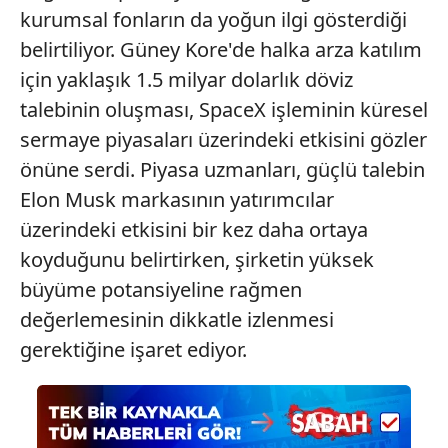
6698 sayılı Kişisel Verilerin Korunması Kanunu uyarınca
kurumsal fonların da yoğun ilgi gösterdiği
hazırlanmış Aydınlatma Metnimizi okumak ve sitemizde
belirtiliyor. Güney Kore'de halka arza katılım
ilgili mevzuata uygun olarak kullanılan çerezlerle ilgili bilgi
için yaklaşık 1.5 milyar dolarlık döviz
almak için lütfen
tıklayınız
.
talebinin oluşması, SpaceX işleminin küresel
sermaye piyasaları üzerindeki etkisini gözler
önüne serdi. Piyasa uzmanları, güçlü talebin
Elon Musk markasının yatırımcılar
üzerindeki etkisini bir kez daha ortaya
koyduğunu belirtirken, şirketin yüksek
büyüme potansiyeline rağmen
değerlemesinin dikkatle izlenmesi
gerektiğine işaret ediyor.