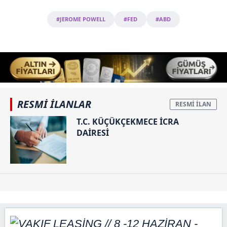
#JEROME POWELL
#FED
#ABD
RESMİ İLANLAR
T.C. KÜÇÜKÇEKMECE İCRA
DAİRESİ