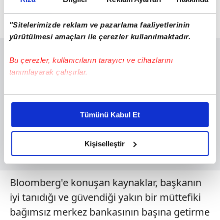
"Sitelerimizde reklam ve pazarlama faaliyetlerinin
yürütülmesi amaçları ile çerezler kullanılmaktadır.
Bu çerezler, kullanıcıların tarayıcı ve cihazlarını
tanımlayarak çalışırlar.
Bu çerezlere izin vermeniz halinde sizlere özel
kişiselleştirilmiş reklamlar sunabilir, sayfalarımızda sizlere
Tümünü Kabul Et
daha iyi reklam deneyimi yaşatabiliriz. Bunu yaparken
amacımızın size daha iyi bir reklam deneyimi sunmak
olduğunu ve sizlere en iyi içerikleri sunabilmek adına
Kişiselleştir
elimizden gelen çabayı gösterdiğimizi ve bu noktada,
reklamların maliyetlerimizi karşılamak noktasında tek gelir
kalemimiz olduğunu sizlere hatırlatmak isteriz.
Bloomberg'e konuşan kaynaklar, başkanın
iyi tanıdığı ve güvendiği yakın bir müttefiki
Her halükârda, kullanıcılar, bu çerezlere izin vermedikleri
bağımsız merkez bankasının başına getirme
takdirde, kullanıcılara hedefli reklamlar