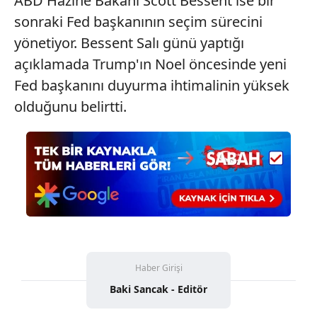
ABD Hazine Bakanı Scott Bessent ise bir
ilgili mevzuata uygun olarak kullanılan çerezlerle ilgili bilgi
sonraki Fed başkanının seçim sürecini
almak için lütfen
tıklayınız
.
yönetiyor. Bessent Salı günü yaptığı
açıklamada Trump'ın Noel öncesinde yeni
Fed başkanını duyurma ihtimalinin yüksek
olduğunu belirtti.
Haber Girişi
Baki Sancak - Editör