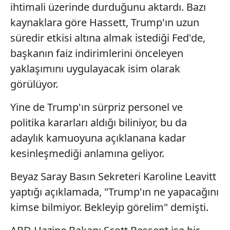
ihtimali üzerinde durduğunu aktardı. Bazı
gösterilmeyecektir."
kaynaklara göre Hassett, Trump'ın uzun
Sizlere daha iyi bir hizmet sunabilmek için İnternet
süredir etkisi altına almak istediği Fed'de,
Sitemizde kendimize ve üçüncü kişilere ait çerezler
başkanın faiz indirimlerini önceleyen
kullanılmaktadır. Bu çerezler vasıtasıyla çeşitli kişisel
yaklaşımını uygulayacak isim olarak
verileriniz işlenmekte olup gerekli olan çerezler bilgi
toplumu hizmetlerinin sunulması amacıyla
görülüyor.
kullanılmaktadır. Diğer çerezler, sitemizin daha işlevsel
kılınması ve kişiselleştirilmesi ve sizlere yönelik
Yine de Trump'ın sürpriz personel ve
reklam/pazarlama faaliyetlerinin yapılması, amaçlarıyla
politika kararları aldığı biliniyor, bu da
sınırlı olarak açık rızanız dahilinde kullanılacaktır.
adaylık kamuoyuna açıklanana kadar
kesinleşmediği anlamına geliyor.
Çerezlere ilişkin tercihlerinizi aşağıda yer alan panel
vasıtasıyla belirleyebilirsiniz. Çerezlere ilişkin detaylı bilgi
Beyaz Saray Basın Sekreteri Karoline Leavitt
için Ayarlar butonuna tıklayabilir,
Çerez Bilgilendirme
yaptığı açıklamada, "Trump'ın ne yapacağını
Metnimizi
ziyaret edebilirsiniz.
kimse bilmiyor. Bekleyip görelim" demişti.
6698 sayılı Kişisel Verilerin Korunması Kanunu uyarınca
hazırlanmış Aydınlatma Metnimizi okumak ve sitemizde