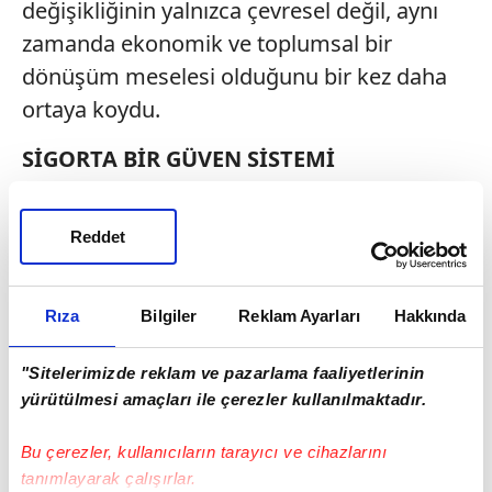
değişikliğinin yalnızca çevresel değil, aynı
zamanda ekonomik ve toplumsal bir
dönüşüm meselesi olduğunu bir kez daha
ortaya koydu.
SİGORTA BİR GÜVEN SİSTEMİ
İklim değişikliğiyle mücadelenin yalnızca
karbon emisyonlarının azaltılmasıyla sınırlı
Reddet
kalamayacağını, ekonomilerin ve
toplumların bu risklere karşı daha dayanıklı
Rıza
Bilgiler
Reklam Ayarları
Hakkında
hale getirilmesi gerektiğini belirten Maher
Holding Sigorta Grubu Başkanı Ahmet
"Sitelerimizde reklam ve pazarlama faaliyetlerinin
yürütülmesi amaçları ile çerezler kullanılmaktadır.
Yaşar, "İklim kaynaklı ikincil afet risklerinin
arttığı bir dönemde, araçların sigorta
Bu çerezler, kullanıcıların tarayıcı ve cihazlarını
güvencesine erişimini kolaylaştırmak
tanımlayarak çalışırlar.