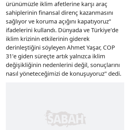
ürünümüzle iklim afetlerine karşı araç
kullanılmaktadır. Diğer çerezler, sitemizin daha işlevsel
sahiplerinin finansal direnç kazanmasını
kılınması ve kişiselleştirilmesi ve sizlere yönelik
reklam/pazarlama faaliyetlerinin yapılması, amaçlarıyla
sağlıyor ve koruma açığını kapatıyoruz"
sınırlı olarak açık rızanız dahilinde kullanılacaktır.
ifadelerini kullandı. Dünyada ve Türkiye'de
iklim krizinin etkilerinin giderek
Çerezlere ilişkin tercihlerinizi aşağıda yer alan panel
derinleştiğini söyleyen Ahmet Yaşar, COP
vasıtasıyla belirleyebilirsiniz. Çerezlere ilişkin detaylı bilgi
için Ayarlar butonuna tıklayabilir,
Çerez Bilgilendirme
31'e giden süreçte artık yalnızca iklim
Metnimizi
ziyaret edebilirsiniz.
değişikliğinin nedenlerini değil, sonuçlarını
nasıl yöneteceğimizi de konuşuyoruz" dedi.
6698 sayılı Kişisel Verilerin Korunması Kanunu uyarınca
hazırlanmış Aydınlatma Metnimizi okumak ve sitemizde
ilgili mevzuata uygun olarak kullanılan çerezlerle ilgili bilgi
almak için lütfen
tıklayınız
.