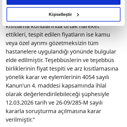
artroplasti ve artroskopi ürün sağlayıcısı
daha iyi reklam deneyimi yaşatabiliriz. Bunu yaparken
amacımızın size daha iyi bir reklam deneyimi sunmak
teşebbüslerin fiyat tespiti ve tespit edilen
olduğunu ve sizlere en iyi içerikleri sunabilmek adına
Kişiselleştir
fiyatın uygulanması için arz miktarının
elimizden gelen çabayı gösterdiğimizi ve bu noktada,
kısıtlama konularında ortak hareket
reklamların maliyetlerimizi karşılamak noktasında tek gelir
ettikleri, tespit edilen fiyatların ise kamu
kalemimiz olduğunu sizlere hatırlatmak isteriz.
veya özel ayrımı gözetmeksizin tüm
Her halükârda, kullanıcılar, bu çerezlere izin vermedikleri
hastanelere uygulandığı yönünde bulgular
takdirde, kullanıcılara hedefli reklamlar
elde edilmiştir. Teşebbüslerin ve teşebbüs
gösterilmeyecektir."
birliklerinin fiyat tespiti ve arz kısıtlamasına
Sizlere daha iyi bir hizmet sunabilmek için İnternet
yönelik karar ve eylemlerinin 4054 sayılı
Sitemizde kendimize ve üçüncü kişilere ait çerezler
Kanun'un 4. maddesi kapsamında ihlal
kullanılmaktadır. Bu çerezler vasıtasıyla çeşitli kişisel
olarak değerlendirilebileceği şüphesiyle
verileriniz işlenmekte olup gerekli olan çerezler bilgi
12.03.2026 tarih ve 26-09/285-M sayılı
toplumu hizmetlerinin sunulması amacıyla
kullanılmaktadır. Diğer çerezler, sitemizin daha işlevsel
kararla soruşturma açılmasına karar
kılınması ve kişiselleştirilmesi ve sizlere yönelik
verilmiştir."
reklam/pazarlama faaliyetlerinin yapılması, amaçlarıyla