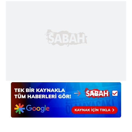
sınırlı olarak açık rızanız dahilinde kullanılacaktır.
Çerezlere ilişkin tercihlerinizi aşağıda yer alan panel
vasıtasıyla belirleyebilirsiniz. Çerezlere ilişkin detaylı bilgi
için Ayarlar butonuna tıklayabilir,
Çerez Bilgilendirme
Metnimizi
ziyaret edebilirsiniz.
6698 sayılı Kişisel Verilerin Korunması Kanunu uyarınca
hazırlanmış Aydınlatma Metnimizi okumak ve sitemizde
ilgili mevzuata uygun olarak kullanılan çerezlerle ilgili bilgi
almak için lütfen
tıklayınız
.