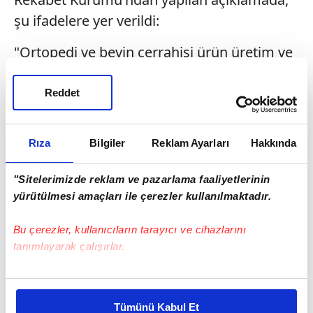
şu ifadelere yer verildi:
"Ortopedi ve beyin cerrahisi ürün üretim ve
satışı alanında faaliyet gösteren 29 üretici ve
bayi ile bunların üye olduğu 4 teşebbüs
Reddet
birliğinin, Sağlık Uygulama Tebliği fiyatları
üzerinden kamuya ürün tedarikini
Rıza
Bilgiler
Reklam Ayarları
Hakkında
engellemek ve fiyat yükseltmek amacıyla
ortak hareket etmek suretiyle 4054 sayılı
"Sitelerimizde reklam ve pazarlama faaliyetlerinin
Rekabetin Korunması Hakkında Kanunu'nun
yürütülmesi amaçları ile çerezler kullanılmaktadır.
4. maddesini ihlal ettiği iddialarıyla ilgili
Bu çerezler, kullanıcıların tarayıcı ve cihazlarını
soruşturma açıldı.
tanımlayarak çalışırlar.
Yürütülen inceleme kapsamında ortopedi,
Bu çerezlere izin vermeniz halinde sizlere özel
beyin cerrahi ürünlerinin yanı sıra
kişiselleştirilmiş reklamlar sunabilir, sayfalarımızda sizlere
Tümünü Kabul Et