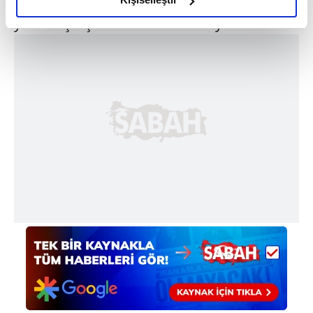
adlandırılan TES'in hayata
geçirilmesine
elimizden gelen çabayı gösterdiğimizi ve bu noktada,
yönelik çalışmalarımızı
sürdürüyoruz" dedi.
reklamların maliyetlerimizi karşılamak noktasında tek gelir
kalemimiz olduğunu sizlere hatırlatmak isteriz.
Her halükârda, kullanıcılar, bu çerezlere izin vermedikleri
takdirde, kullanıcılara hedefli reklamlar
gösterilmeyecektir."
Sizlere daha iyi bir hizmet sunabilmek için İnternet
Sitemizde kendimize ve üçüncü kişilere ait çerezler
kullanılmaktadır. Bu çerezler vasıtasıyla çeşitli kişisel
verileriniz işlenmekte olup gerekli olan çerezler bilgi
toplumu hizmetlerinin sunulması amacıyla
kullanılmaktadır. Diğer çerezler, sitemizin daha işlevsel
kılınması ve kişiselleştirilmesi ve sizlere yönelik
reklam/pazarlama faaliyetlerinin yapılması, amaçlarıyla
sınırlı olarak açık rızanız dahilinde kullanılacaktır.