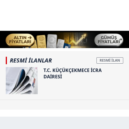
Çerezlere ilişkin tercihlerinizi aşağıda yer alan panel
vasıtasıyla belirleyebilirsiniz. Çerezlere ilişkin detaylı bilgi
için Ayarlar butonuna tıklayabilir,
Çerez Bilgilendirme
Metnimizi
ziyaret edebilirsiniz.
6698 sayılı Kişisel Verilerin Korunması Kanunu uyarınca
hazırlanmış Aydınlatma Metnimizi okumak ve sitemizde
ilgili mevzuata uygun olarak kullanılan çerezlerle ilgili bilgi
almak için lütfen
tıklayınız
.
RESMİ İLANLAR
T.C. KÜÇÜKÇEKMECE İCRA
DAİRESİ