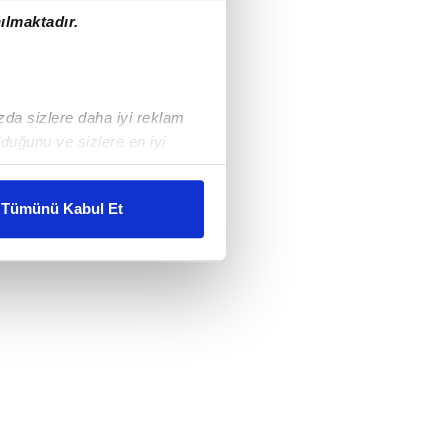
ılmaktadır.
ızda sizlere daha iyi reklam
duğunu ve sizlere en iyi
liyetlerimizi karşılamak
Tümünü Kabul Et
ar gösterilmeyecektir."
çerezler kullanılmaktadır. Bu
u hizmetlerinin sunulması
i ve sizlere yönelik
nılacaktır.
kin detaylı bilgi için Ayarlar