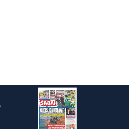
ak ve sitemizde ilgili
i
r