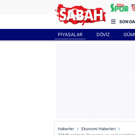
SON DA
PİYASALAR
DÖVİZ
GÜM
Türkiye'nin en iyi haber sitesi
Haberler
Ekonomi Haberleri