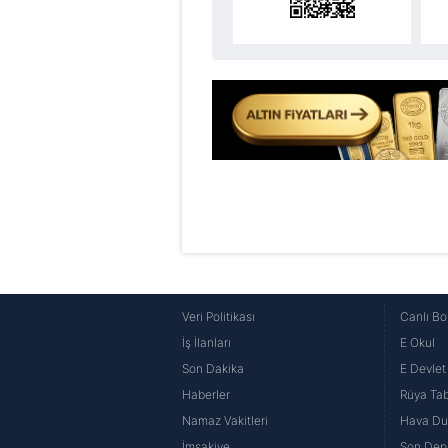
6698 sayılı Kişisel Verilerin 
mevzuata uygun olarak kullanılan
Veri Politikası
Canlı Bo
İş İlanları
E Okul
Son Dakika
E Devlet 
Haberler
Rüya Tabi
Namaz Vakitleri
Hava D
İmsakiye
Son Dep