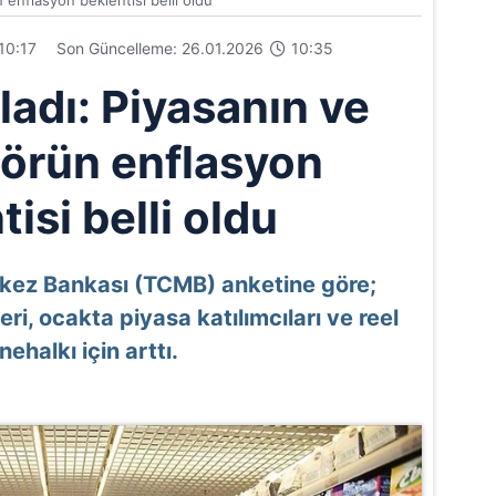
 enflasyon beklentisi belli oldu
10:17
Son Güncelleme: 26.01.2026
10:35
adı: Piyasanın ve
törün enflasyon
isi belli oldu
kez Bankası (TCMB) anketine göre;
eri, ocakta piyasa katılımcıları ve reel
ehalkı için arttı.