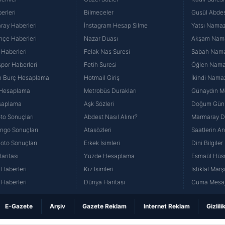
erleri
Bilmeceler
Gusül Abdes
ray Haberleri
İnstagram Hesap Silme
Yatsı Namazı
hçe Haberleri
Nazar Duası
Akşam Namaz
 Haberleri
Felak Nas Suresi
Sabah Namaz
por Haberleri
Fetih Suresi
Öğlen Namazı
n Burç Hesaplama
Hotmail Giriş
İkindi Namaz
 Hesaplama
Metrobüs Durakları
Günaydın Me
saplama
Aşk Sözleri
Doğum Günü
to Sonuçları
Abdest Nasıl Alınır?
Marmaray Du
yango Sonuçları
Atasözleri
Saatlerin A
Loto Sonuçları
Erkek İsimleri
Dini Bilgiler
aritası
Yüzde Hesaplama
Esmaül Hüs
Haberleri
Kız İsimleri
İstiklal Marş
Haberleri
Dünya Haritası
Cuma Mesaj
E-Gazete
Arşiv
Gazete Reklam
Internet Reklam
Gizlili