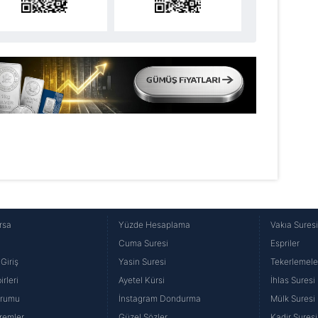
Korunması Kanunu uyarınca hazırlanmış Aydınlatma Metnimizi okum
 çerezlerle ilgili bilgi almak için lütfen
tıklayınız
.
rsa
Yüzde Hesaplama
Vakıa Sures
Cuma Suresi
Espriler
Giriş
Yasin Suresi
Tekerlemele
rleri
Ayetel Kürsi
İhlas Suresi
urumu
İnstagram Dondurma
Mülk Suresi
remler
Güzel Sözler
Kadir Suresi