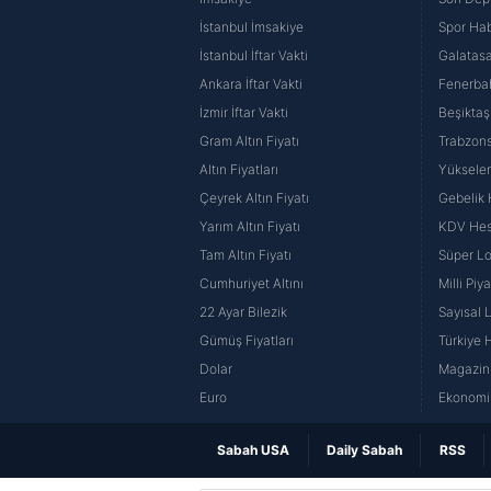
İstanbul İmsakiye
Spor Hab
İstanbul İftar Vakti
Galatasa
Ankara İftar Vakti
Fenerba
İzmir İftar Vakti
Beşiktaş
Gram Altın Fiyatı
Trabzons
Altın Fiyatları
Yüksele
Çeyrek Altın Fiyatı
Gebelik
Yarım Altın Fiyatı
KDV He
Tam Altın Fiyatı
Süper Lo
Cumhuriyet Altını
Milli Pi
22 Ayar Bilezik
Sayısal 
Gümüş Fiyatları
Türkiye H
Dolar
Magazin 
Euro
Ekonomi 
Sabah USA
Daily Sabah
RSS