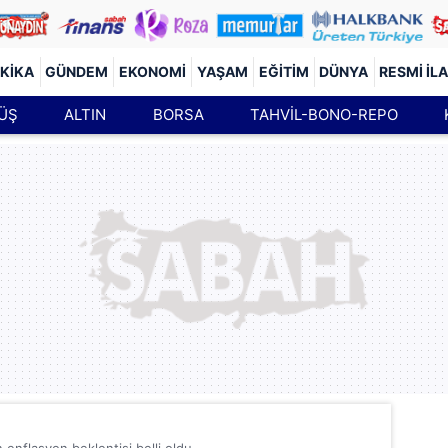
KIKA
GÜNDEM
EKONOMI
YAŞAM
EĞITIM
DÜNYA
RESMI İL
ÜŞ
ALTIN
BORSA
TAHVİL-BONO-REPO