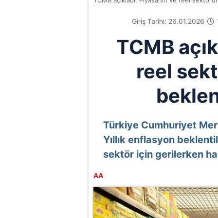
TCMB açıkladı: Piyasanın ve reel sektörün
Giriş Tarihi: 26.01.2026
TCMB açıkl
reel sek
beklent
Türkiye Cumhuriyet Mer
Yıllık enflasyon beklentil
sektör için gerilerken han
AA