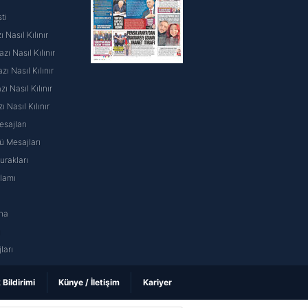
ti
 Nasıl Kılınır
ı Nasıl Kılınır
ı Nasıl Kılınır
 Nasıl Kılınır
ı Nasıl Kılınır
sajları
 Mesajları
rakları
nlamı
na
ı
ları
k Bildirimi
Künye / İletişim
Kariyer