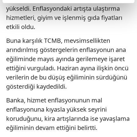
reklamların maliyetlerimizi karşılamak noktasında tek gelir
yükseldi. Enflasyondaki artışta ulaştırma
kalemimiz olduğunu sizlere hatırlatmak isteriz.
hizmetleri, giyim ve işlenmiş gıda fiyatları
etkili oldu.
Her halükârda, kullanıcılar, bu çerezlere izin vermedikleri
takdirde, kullanıcılara hedefli reklamlar
Buna karşılık TCMB, mevsimsellikten
gösterilmeyecektir."
arındırılmış göstergelerin enflasyonun ana
Sizlere daha iyi bir hizmet sunabilmek için İnternet
eğiliminde mayıs ayında gerilemeye işaret
Sitemizde kendimize ve üçüncü kişilere ait çerezler
ettiğini vurguladı. Haziran ayına ilişkin öncü
kullanılmaktadır. Bu çerezler vasıtasıyla çeşitli kişisel
verilerin de bu düşüş eğiliminin sürdüğünü
verileriniz işlenmekte olup gerekli olan çerezler bilgi
gösterdiği kaydedildi.
toplumu hizmetlerinin sunulması amacıyla
kullanılmaktadır. Diğer çerezler, sitemizin daha işlevsel
Banka, hizmet enflasyonunun mal
kılınması ve kişiselleştirilmesi ve sizlere yönelik
reklam/pazarlama faaliyetlerinin yapılması, amaçlarıyla
enflasyonuna kıyasla yüksek seyrini
sınırlı olarak açık rızanız dahilinde kullanılacaktır.
koruduğunu, kira artışlarında ise yavaşlama
eğiliminin devam ettiğini belirtti.
Çerezlere ilişkin tercihlerinizi aşağıda yer alan panel
vasıtasıyla belirleyebilirsiniz. Çerezlere ilişkin detaylı bilgi