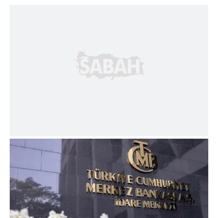
için Ayarlar butonuna tıklayabilir,
Çerez Bilgilendirme
Metnimizi
ziyaret edebilirsiniz.
6698 sayılı Kişisel Verilerin Korunması Kanunu uyarınca
hazırlanmış Aydınlatma Metnimizi okumak ve sitemizde
ilgili mevzuata uygun olarak kullanılan çerezlerle ilgili bilgi
almak için lütfen
tıklayınız
.