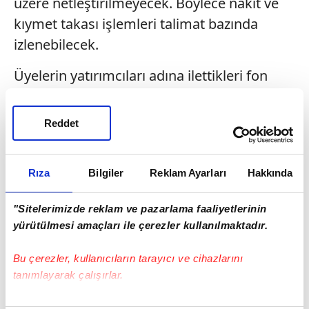
üzere netleştirilmeyecek. Böylece nakit ve
kıymet takası işlemleri talimat bazında
izlenebilecek.
Üyelerin yatırımcıları adına ilettikleri fon
alım talimatları, ilgili üyenin nakit borç
yükümlülüğünü gösterirken, operatörü
Reddet
olduğu fonlara gelen satış talimatları ise fon
bazında raporlanacak.
Rıza
Bilgiler
Reklam Ayarları
Hakkında
"Sitelerimizde reklam ve pazarlama faaliyetlerinin
yürütülmesi amaçları ile çerezler kullanılmaktadır.
Bu çerezler, kullanıcıların tarayıcı ve cihazlarını
tanımlayarak çalışırlar.
Bu çerezlere izin vermeniz halinde sizlere özel