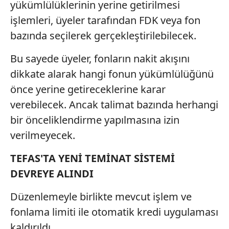
yükümlülüklerinin yerine getirilmesi
kılınması ve kişiselleştirilmesi ve sizlere yönelik
reklam/pazarlama faaliyetlerinin yapılması, amaçlarıyla
işlemleri, üyeler tarafından FDK veya fon
sınırlı olarak açık rızanız dahilinde kullanılacaktır.
bazında seçilerek gerçekleştirilebilecek.
Çerezlere ilişkin tercihlerinizi aşağıda yer alan panel
Bu sayede üyeler, fonların nakit akışını
vasıtasıyla belirleyebilirsiniz. Çerezlere ilişkin detaylı bilgi
dikkate alarak hangi fonun yükümlülüğünü
için Ayarlar butonuna tıklayabilir,
Çerez Bilgilendirme
önce yerine getireceklerine karar
Metnimizi
ziyaret edebilirsiniz.
verebilecek. Ancak talimat bazında herhangi
6698 sayılı Kişisel Verilerin Korunması Kanunu uyarınca
bir önceliklendirme yapılmasına izin
hazırlanmış Aydınlatma Metnimizi okumak ve sitemizde
verilmeyecek.
ilgili mevzuata uygun olarak kullanılan çerezlerle ilgili bilgi
almak için lütfen
tıklayınız
.
TEFAS'TA YENİ TEMİNAT SİSTEMİ
DEVREYE ALINDI
Düzenlemeyle birlikte mevcut işlem ve
fonlama limiti ile otomatik kredi uygulaması
kaldırıldı.