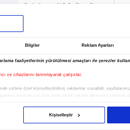
ilerlerken, sektörümüze yön
veren yenilikçi finansal
çözümler ve sürdürülebilirlik
bağlantılı finansman gibi
el havacılığın dönüşümüne katkı sunmaya
Bilgiler
Reklam Ayarları
rlama faaliyetlerinin yürütülmesi amaçları ile çerezler kullan
yıcı ve cihazlarını tanımlayarak çalışırlar.
de sizlere özel kişiselleştirilmiş reklamlar sunabilir, sayfalarım
aparken amacımızın size daha iyi bir reklam deneyimi sunmak ol
imizden gelen çabayı gösterdiğimizi ve bu noktada, reklamların ma
olduğunu sizlere hatırlatmak isteriz.
Kişiselleştir
çerezlere izin vermedikleri takdirde, kullanıcılara hedefli reklaml