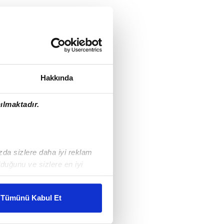
Hakkında
ılmaktadır.
ızda sizlere daha iyi reklam
duğunu ve sizlere en iyi
liyetlerimizi karşılamak
Tümünü Kabul Et
ar gösterilmeyecektir."