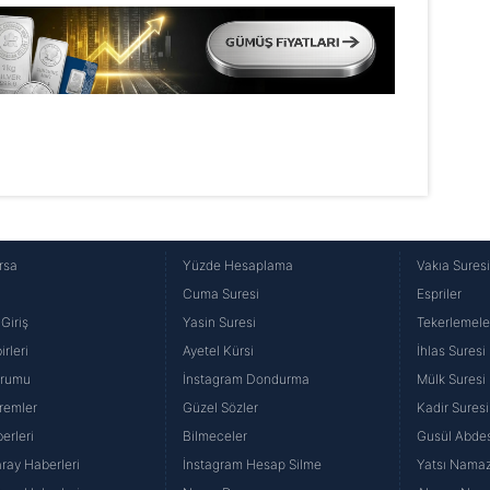
rsa
Yüzde Hesaplama
Vakıa Sures
Cuma Suresi
Espriler
Giriş
Yasin Suresi
Tekerlemele
rleri
Ayetel Kürsi
İhlas Suresi
urumu
İnstagram Dondurma
Mülk Suresi
remler
Güzel Sözler
Kadir Suresi
erleri
Bilmeceler
Gusül Abdes
ray Haberleri
İnstagram Hesap Silme
Yatsı Namazı