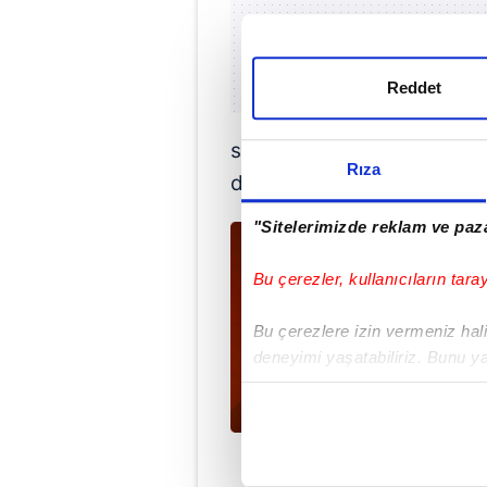
Reddet
stratejik adımlarla küres
Rıza
devam edeceğiz."
"Sitelerimizde reklam ve paza
Bu çerezler, kullanıcıların tara
Bu çerezlere izin vermeniz halin
deneyimi yaşatabiliriz. Bunu y
içerikleri sunabilmek adına el
noktasında tek gelir kalemimiz 
Her halükârda, kullanıcılar, bu 