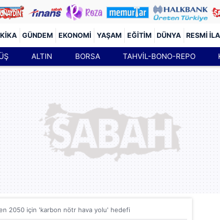
KIKA
GÜNDEM
EKONOMI
YAŞAM
EĞITIM
DÜNYA
RESMI İL
ÜŞ
ALTIN
BORSA
TAHVİL-BONO-REPO
n 2050 için 'karbon nötr hava yolu' hedefi