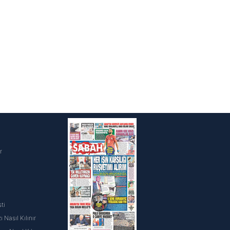
i
r
ti
 Nasıl Kılınır