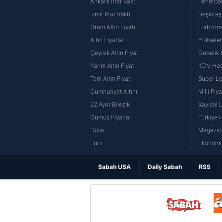
Ankara İftar Vakti
Fenerba
İzmir İftar Vakti
Beşiktaş
Gram Altın Fiyatı
Trabzons
Altın Fiyatları
Yüksele
Çeyrek Altın Fiyatı
Gebelik
Yarım Altın Fiyatı
KDV He
Tam Altın Fiyatı
Süper Lo
Cumhuriyet Altını
Milli Pi
22 Ayar Bilezik
Sayısal 
Gümüş Fiyatları
Türkiye H
Dolar
Magazin 
Euro
Ekonomi 
Sabah USA
Daily Sabah
RSS