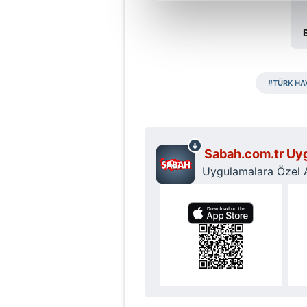
Sizlere daha iyi bir hizmet sun
çerezler vasıtasıyla çeşitli kiş
amacıyla kullanılmaktadır. Diğer
reklam/pazarlama faaliyetlerinin
#TÜRK HA
Çerezlere ilişkin tercihlerinizi 
butonuna tıklayabilir,
Çerez Bi
6698 sayılı Kişisel Verilerin 
Sabah.com.tr Uyg
mevzuata uygun olarak kullanılan
Uygulamalara Özel Ay