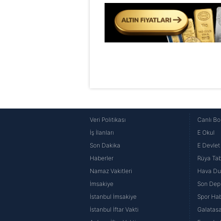
Veri Politikası
Canlı Bo
İş İlanları
E Okul
Son Dakika
E Devlet 
Haberler
Rüya Tabi
Namaz Vakitleri
Hava D
İmsakiye
Son Dep
İstanbul İmsakiye
Spor Hab
İstanbul İftar Vakti
Galatasa