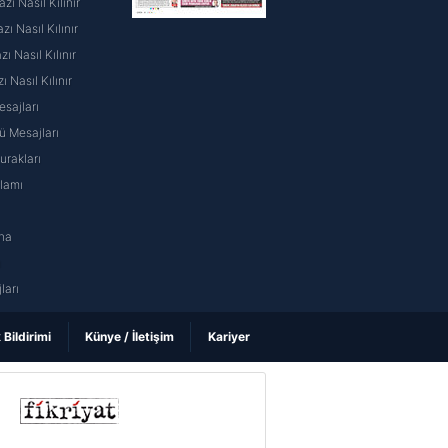
ı Nasıl Kılınır
ı Nasıl Kılınır
 Nasıl Kılınır
ı Nasıl Kılınır
sajları
 Mesajları
rakları
nlamı
na
ı
ları
k Bildirimi
Künye / İletişim
Kariyer