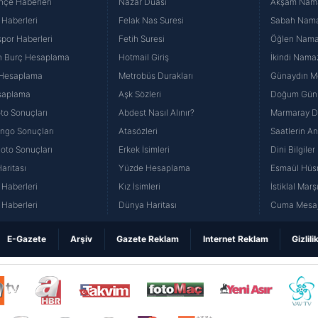
hçe Haberleri
Nazar Duası
Akşam Namaz
 Haberleri
Felak Nas Suresi
Sabah Namaz
por Haberleri
Fetih Suresi
Öğlen Namazı
n Burç Hesaplama
Hotmail Giriş
İkindi Namaz
 Hesaplama
Metrobüs Durakları
Günaydın Me
saplama
Aşk Sözleri
Doğum Günü
to Sonuçları
Abdest Nasıl Alınır?
Marmaray Du
yango Sonuçları
Atasözleri
Saatlerin A
Loto Sonuçları
Erkek İsimleri
Dini Bilgiler
aritası
Yüzde Hesaplama
Esmaül Hüs
Haberleri
Kız İsimleri
İstiklal Marş
Haberleri
Dünya Haritası
Cuma Mesaj
E-Gazete
Arşiv
Gazete Reklam
Internet Reklam
Gizlili