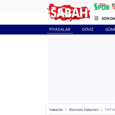
SON DA
PİYASALAR
DÖVİZ
GÜM
Türkiye'nin en iyi haber sitesi
Haberler
Ekonomi Haberleri
THY'de