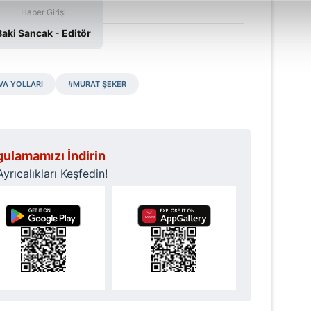
Haber Girişi
abilmek için İnternet Sitemizde kendimize ve üçüncü kişilere ait 
Baki Sancak - Editör
isel verileriniz işlenmekte olup gerekli olan çerezler bilgi toplum
 çerezler, sitemizin daha işlevsel kılınması ve kişiselleştirilmes
 yapılması, amaçlarıyla sınırlı olarak açık rızanız dahilinde kulla
VA YOLLARI
#MURAT ŞEKER
aşağıda yer alan panel vasıtasıyla belirleyebilirsiniz. Çerezlere iliş
lgilendirme Metnimizi
ziyaret edebilirsiniz.
Korunması Kanunu uyarınca hazırlanmış Aydınlatma Metnimizi okum
ulamamızı İndirin
 çerezlerle ilgili bilgi almak için lütfen
tıklayınız
.
rıcalıkları Keşfedin!