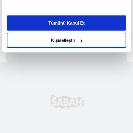
Bu çerezlere izin vermeniz halinde sizlere özel
kişiselleştirilmiş reklamlar sunabilir, sayfalarımızda sizlere
Tümünü Kabul Et
daha iyi reklam deneyimi yaşatabiliriz. Bunu yaparken
amacımızın size daha iyi bir reklam deneyimi sunmak
olduğunu ve sizlere en iyi içerikleri sunabilmek adına
Kişiselleştir
elimizden gelen çabayı gösterdiğimizi ve bu noktada,
reklamların maliyetlerimizi karşılamak noktasında tek gelir
kalemimiz olduğunu sizlere hatırlatmak isteriz.
Her halükârda, kullanıcılar, bu çerezlere izin vermedikleri
takdirde, kullanıcılara hedefli reklamlar
gösterilmeyecektir."
Sizlere daha iyi bir hizmet sunabilmek için İnternet
Sitemizde kendimize ve üçüncü kişilere ait çerezler
kullanılmaktadır. Bu çerezler vasıtasıyla çeşitli kişisel
verileriniz işlenmekte olup gerekli olan çerezler bilgi
toplumu hizmetlerinin sunulması amacıyla