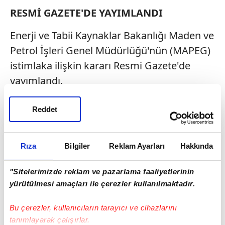
RESMİ GAZETE'DE YAYIMLANDI
Enerji ve Tabii Kaynaklar Bakanlığı Maden ve
Petrol İşleri Genel Müdürlüğü'nün (MAPEG)
istimlaka ilişkin kararı Resmi Gazete'de
yayımlandı.
Karara göre, TPAO'nun Mardin'de sahip
Reddet
olduğu AR/TPO/K/N45-c pafta numaralı
petrol arama ruhsatı kapsamında açılan
Rıza
Bilgiler
Reklam Ayarları
Hakkında
Karademir-1 kuyusunun lokasyon sahası
için gerekli olan bir taşınmazın
"Sitelerimizde reklam ve pazarlama faaliyetlerinin
kamulaştırılmasına hükmedildi.
yürütülmesi amaçları ile çerezler kullanılmaktadır.
Bu çerezler, kullanıcıların tarayıcı ve cihazlarını
tanımlayarak çalışırlar.