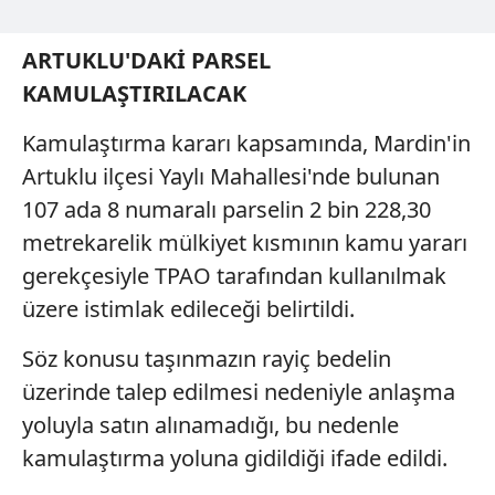
kullanılmaktadır. Diğer çerezler, sitemizin daha işlevsel
kılınması ve kişiselleştirilmesi ve sizlere yönelik
ARTUKLU'DAKİ PARSEL
reklam/pazarlama faaliyetlerinin yapılması, amaçlarıyla
KAMULAŞTIRILACAK
sınırlı olarak açık rızanız dahilinde kullanılacaktır.
Kamulaştırma kararı kapsamında, Mardin'in
Çerezlere ilişkin tercihlerinizi aşağıda yer alan panel
Artuklu ilçesi Yaylı Mahallesi'nde bulunan
vasıtasıyla belirleyebilirsiniz. Çerezlere ilişkin detaylı bilgi
107 ada 8 numaralı parselin 2 bin 228,30
için Ayarlar butonuna tıklayabilir,
Çerez Bilgilendirme
Metnimizi
ziyaret edebilirsiniz.
metrekarelik mülkiyet kısmının kamu yararı
gerekçesiyle TPAO tarafından kullanılmak
6698 sayılı Kişisel Verilerin Korunması Kanunu uyarınca
üzere istimlak edileceği belirtildi.
hazırlanmış Aydınlatma Metnimizi okumak ve sitemizde
ilgili mevzuata uygun olarak kullanılan çerezlerle ilgili bilgi
Söz konusu taşınmazın rayiç bedelin
almak için lütfen
tıklayınız
.
üzerinde talep edilmesi nedeniyle anlaşma
yoluyla satın alınamadığı, bu nedenle
kamulaştırma yoluna gidildiği ifade edildi.