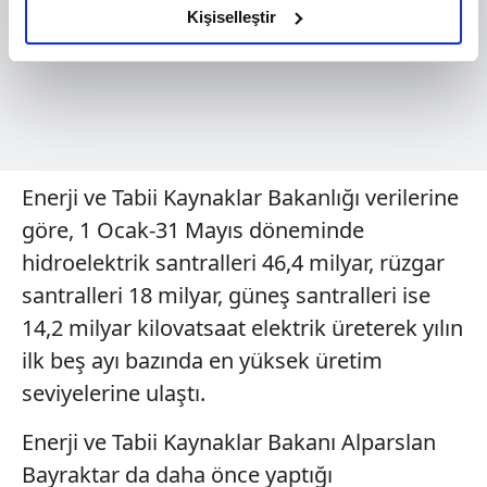
olduğunu ve sizlere en iyi içerikleri sunabilmek adına
Kişiselleştir
elimizden gelen çabayı gösterdiğimizi ve bu noktada,
reklamların maliyetlerimizi karşılamak noktasında tek gelir
kalemimiz olduğunu sizlere hatırlatmak isteriz.
Her halükârda, kullanıcılar, bu çerezlere izin vermedikleri
takdirde, kullanıcılara hedefli reklamlar
Enerji ve Tabii Kaynaklar Bakanlığı verilerine
gösterilmeyecektir."
göre, 1 Ocak-31 Mayıs döneminde
Sizlere daha iyi bir hizmet sunabilmek için İnternet
hidroelektrik santralleri 46,4 milyar, rüzgar
Sitemizde kendimize ve üçüncü kişilere ait çerezler
santralleri 18 milyar, güneş santralleri ise
kullanılmaktadır. Bu çerezler vasıtasıyla çeşitli kişisel
14,2 milyar kilovatsaat elektrik üreterek yılın
verileriniz işlenmekte olup gerekli olan çerezler bilgi
toplumu hizmetlerinin sunulması amacıyla
ilk beş ayı bazında en yüksek üretim
kullanılmaktadır. Diğer çerezler, sitemizin daha işlevsel
seviyelerine ulaştı.
kılınması ve kişiselleştirilmesi ve sizlere yönelik
reklam/pazarlama faaliyetlerinin yapılması, amaçlarıyla
Enerji ve Tabii Kaynaklar Bakanı Alparslan
sınırlı olarak açık rızanız dahilinde kullanılacaktır.
Bayraktar da daha önce yaptığı