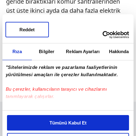
geride bıraktıkları kömür santrallerinden
üst üste ikinci ayda da daha fazla elektrik
üretti.
Reddet
HİDROELEKTRİK ÜRETİMİ REKOR KIRDI
Yenilenebilir üretimdeki güçlü performansta
Rıza
Bilgiler
Reklam Ayarları
Hakkında
hidroelektrik santralleri belirleyici rol
oynadı. Mevsim normallerinin üzerinde
"Sitelerimizde reklam ve pazarlama faaliyetlerinin
gerçekleşen yağışlar sayesinde
yürütülmesi amaçları ile çerezler kullanılmaktadır.
hidroelektrik üretimi geçen yılın aynı ayına
Bu çerezler, kullanıcıların tarayıcı ve cihazlarını
göre yüzde 58 arttı.
tanımlayarak çalışırlar.
Bu çerezlere izin vermeniz halinde sizlere özel
kişiselleştirilmiş reklamlar sunabilir, sayfalarımızda sizlere
Tümünü Kabul Et
daha iyi reklam deneyimi yaşatabiliriz. Bunu yaparken
amacımızın size daha iyi bir reklam deneyimi sunmak