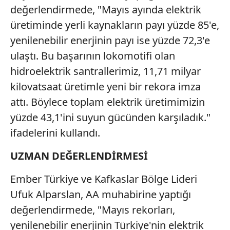
değerlendirmede, "Mayıs ayında elektrik
Çerezlere ilişkin tercihlerinizi aşağıda yer alan panel
üretiminde yerli kaynakların payı yüzde 85'e,
vasıtasıyla belirleyebilirsiniz. Çerezlere ilişkin detaylı bilgi
için Ayarlar butonuna tıklayabilir,
Çerez Bilgilendirme
yenilenebilir enerjinin payı ise yüzde 72,3'e
Metnimizi
ziyaret edebilirsiniz.
ulaştı. Bu başarının lokomotifi olan
hidroelektrik santrallerimiz, 11,71 milyar
6698 sayılı Kişisel Verilerin Korunması Kanunu uyarınca
kilovatsaat üretimle yeni bir rekora imza
hazırlanmış Aydınlatma Metnimizi okumak ve sitemizde
ilgili mevzuata uygun olarak kullanılan çerezlerle ilgili bilgi
attı. Böylece toplam elektrik üretimimizin
almak için lütfen
tıklayınız
.
yüzde 43,1'ini suyun gücünden karşıladık."
ifadelerini kullandı.
UZMAN DEĞERLENDİRMESİ
Ember Türkiye ve Kafkaslar Bölge Lideri
Ufuk Alparslan, AA muhabirine yaptığı
değerlendirmede, "Mayıs rekorları,
yenilenebilir enerjinin Türkiye'nin elektrik