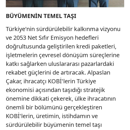
Sitemizde kendimize ve üçüncü kişilere ait çerezler
kullanılmaktadır. Bu çerezler vasıtasıyla çeşitli kişisel
BÜYÜMENİN TEMEL TAŞI
verileriniz işlenmekte olup gerekli olan çerezler bilgi
toplumu hizmetlerinin sunulması amacıyla
Türkiye'nin sürdürülebilir kalkınma vizyonu
kullanılmaktadır. Diğer çerezler, sitemizin daha işlevsel
ve 2053 Net Sıfır Emisyon hedefleri
kılınması ve kişiselleştirilmesi ve sizlere yönelik
doğrultusunda geliştirilen kredi paketleri,
reklam/pazarlama faaliyetlerinin yapılması, amaçlarıyla
işletmelerin çevresel dönüşüm süreçlerine
sınırlı olarak açık rızanız dahilinde kullanılacaktır.
katkı sağlarken uluslararası pazarlardaki
Çerezlere ilişkin tercihlerinizi aşağıda yer alan panel
rekabet güçlerini de artıracak. Alpaslan
vasıtasıyla belirleyebilirsiniz. Çerezlere ilişkin detaylı bilgi
Çakar, ihracatçı KOBİ'lerin Türkiye
için Ayarlar butonuna tıklayabilir,
Çerez Bilgilendirme
ekonomisi açısından taşıdığı stratejik
Metnimizi
ziyaret edebilirsiniz.
önemine dikkati çekerek, ülke ihracatının
6698 sayılı Kişisel Verilerin Korunması Kanunu uyarınca
önemli bir bölümünü gerçekleştiren
hazırlanmış Aydınlatma Metnimizi okumak ve sitemizde
KOBİ'lerin, üretimin, istihdamın ve
ilgili mevzuata uygun olarak kullanılan çerezlerle ilgili bilgi
sürdürülebilir büyümenin temel taşı
almak için lütfen
tıklayınız
.