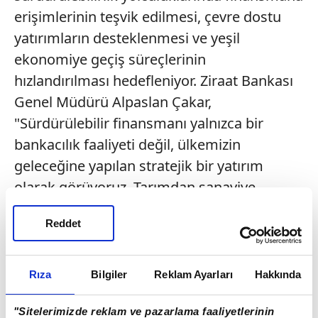
erişimlerinin teşvik edilmesi, çevre dostu
yatırımların desteklenmesi ve yeşil
ekonomiye geçiş süreçlerinin
hızlandırılması hedefleniyor. Ziraat Bankası
Genel Müdürü Alpaslan Çakar,
"Sürdürülebilir finansmanı yalnızca bir
bankacılık faaliyeti değil, ülkemizin
geleceğine yapılan stratejik bir yatırım
olarak görüyoruz. Tarımdan sanayiye,
ihracattan enerjiye kadar ekonominin tüm
Reddet
alanlarında yeşil dönüşümü destekleyen
finansman çözümlerimizi çeşitlendirmeye
devam edeceğiz" dedi. KGF Yönetim Kurulu
Rıza
Bilgiler
Reklam Ayarları
Hakkında
Başkanı Erdoğan Özegen de yeni yüzyılda
"Sitelerimizde reklam ve pazarlama faaliyetlerinin
Türkiye'nin üretim gücünü, ihracat