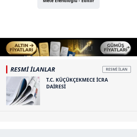
Mete Efendioğlu - Editör
RESMİ İLANLAR
T.C. KÜÇÜKÇEKMECE İCRA
DAİRESİ