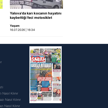
Yalova'da karı kocanın hayatını
kaybettiği feci motosiklet
kazası saniye saniye kameraya
Yaşam
yansıdı | Video
16.07.2026 | 16:34
i
er
sti
 Nasıl Kılınır
ı Nasıl Kılınır
 Nasıl Kılınır