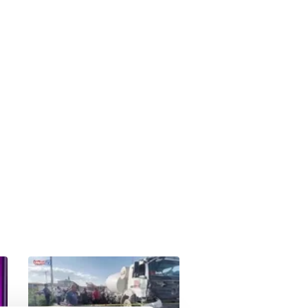
Kırşehir merkezli FETÖ
operasyonunda 8 şüpheli
yakalandı | Video
00:31
05.08.2026 | 14:59
Küçükçekmece'de
otomobilin İETT otobüsüne
çarptığı kaza kamerada |
00:11
05.08.2026 | 14:28
Video