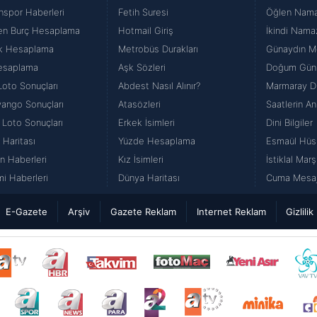
nspor Haberleri
Fetih Suresi
Öğlen Namazı
en Burç Hesaplama
Hotmail Giriş
İkindi Namaz
k Hesaplama
Metrobüs Durakları
Günaydın Me
esaplama
Aşk Sözleri
Doğum Günü
Loto Sonuçları
Abdest Nasıl Alınır?
Marmaray Du
iyango Sonuçları
Atasözleri
Saatlerin An
 Loto Sonuçları
Erkek İsimleri
Dini Bilgiler
 Haritası
Yüzde Hesaplama
Esmaül Hüs
n Haberleri
Kız İsimleri
İstiklal Marş
i Haberleri
Dünya Haritası
Cuma Mesajl
E-Gazete
Arşiv
Gazete Reklam
Internet Reklam
Gizlilik