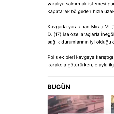
yaralıya saldırmak istemesi p
kapatarak bölgeden hızla uzakl
Kavgada yaralanan Miraç M. (2
D. (17) ise özel araçlarla
İnegö
sağlık durumlarının iyi olduğu ö
Polis ekipleri kavgaya karıştığı
karakola götürürken, olayla ilgi
BUGÜN