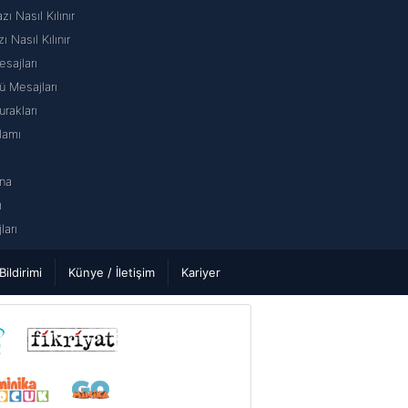
 Nasıl Kılınır
ı Nasıl Kılınır
sajları
 Mesajları
rakları
lamı
na
ı
arı
 Bildirimi
Künye / İletişim
Kariyer