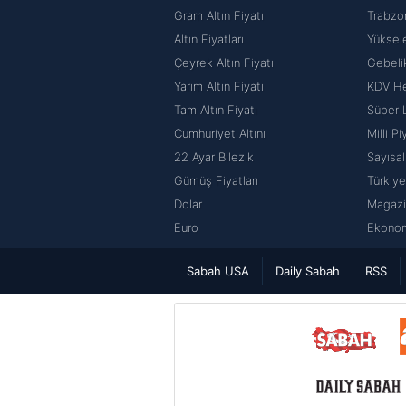
Gram Altın Fiyatı
Trabzo
Altın Fiyatları
Yüksel
Çeyrek Altın Fiyatı
Gebeli
Yarım Altın Fiyatı
KDV H
Tam Altın Fiyatı
Süper 
Cumhuriyet Altını
Milli P
22 Ayar Bilezik
Sayısal
Gümüş Fiyatları
Türkiye
Dolar
Magazi
Euro
Ekonom
Sabah USA
Daily Sabah
RSS