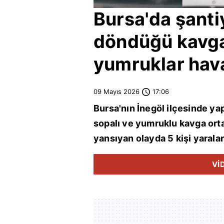
Bursa
'da şant
döndüğü kavga
yumruklar hava
09 Mayıs 2026
17:06
Bursa
'nın
İnegöl
ilçesinde yap
sopalı ve yumruklu kavga orta
yansıyan olayda 5 kişi yaralan
Vİ