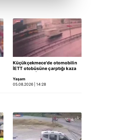
çerezler kullanılmaktadır. Bu
u hizmetlerinin sunulması
i ve sizlere yönelik
nılacaktır.
kin detaylı bilgi için Ayarlar
Küçükçekmece'de otomobilin
ak ve sitemizde ilgili
İETT otobüsüne çarptığı kaza
kamerada | Video
Yaşam
05.08.2026 | 14:28