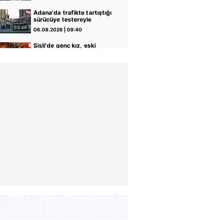
geçirildi | Video
Adana'da trafikte tartıştığı
sürücüye testereyle
saldırdı: O anlar kamerada
00:46
06.08.2026 | 09:40
| Video
Şişli'de genç kız, eski
erkek arkadaşı tarafından
öldürüldü! Korkunç
00:23
06.08.2026 | 09:29
cinayetin görüntüsü ortaya
çıktı | Video
Alkollü sürücü, mahalleyi
savaş alanına çevirdi!
Rahat tavırlarıyla polis
02:25
06.08.2026 | 08:27
ekiplerini çileden çıkardı |
Video
Kayseri'deki cinayet
şüphelilerine İHA destekli
operasyon: 2 gözaltı |
00:26
06.08.2026 | 08:18
Video
Otomobille çarpışıp
savrulan motosiklet başka
bir araca çarptı: 2 yaralı
00:52
05.08.2026 | 22:10
Kamyona çarpan tırın
kupası dorseden ayrıldı: 1
ağır yaralı
00:56
05.08.2026 | 17:49
Uşak'ta otomobil takla attı!
Sürücü hayatını kaybetti |