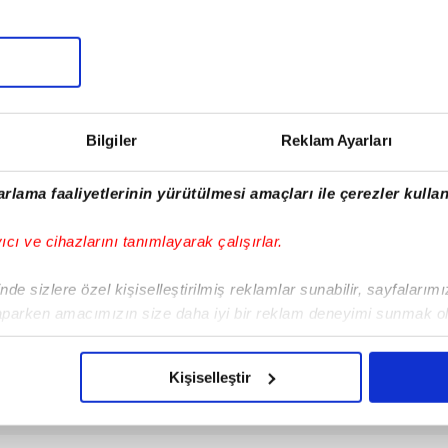
tomobille çarpışıp savrulan
Var Mısın Yok Musun 29. Böl
otosiklet başka bir araca
Fragmanı yayınlandı | Video
arptı: 2 yaralı
aşam
Fragman
5.08.2026 | 22:10
05.08.2026 | 10:45
Bilgiler
Reklam Ayarları
rlama faaliyetlerinin yürütülmesi amaçları ile çerezler kullan
yıcı ve cihazlarını tanımlayarak çalışırlar.
de sizlere özel kişiselleştirilmiş reklamlar sunabilir, sayfalarım
aparken amacımızın size daha iyi bir reklam deneyimi sunmak ol
imizden gelen çabayı gösterdiğimizi ve bu noktada, reklamların ma
olduğunu sizlere hatırlatmak isteriz.
Kişiselleştir
çerezlere izin vermedikleri takdirde, kullanıcılara hedefli reklaml