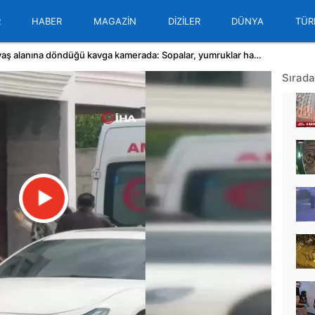
R
HABER
MAGAZİN
DİZİLER
DÜNYA
TÜR
Bursa'da şantiyenin savaş alanına döndüğü kavga kamerada: Sopalar, yumruklar havada uçuştu! | Video
Sırada