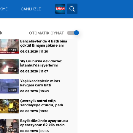
KİYE
CANLI İZLE
ki
OTOMATİK OYNAT
Bahçelievler'de 4 katlı bina
çöktü! Binanın çökme anı
kamerada | Video
07:49
06.08.2026 | 11:20
‘Ay Grubu’na dev darbe:
İstanbul’da işyerlerini
hedef almışlardı!
00:54
06.08.2026 | 11:07
Kurşunlama, kundaklama…
| Video
Yaşlı kardeşlerin miras
kavgası kanlı bitti!
Ağabeyine kurşun
02:49
06.08.2026 | 10:43
yağdırdığı anlar kamerada
| Video
Çevreyi kontrol edip
sandalyeye oturdu, park
boşalınca motosikleti böyle
04:06
06.08.2026 | 10:16
çaldı | Video
Beylikdüzü'nde uyuşturucu
operasyonu: 62 kilo eroin
ve metamfetamin ele
01:00
06.08.2026 | 09:55