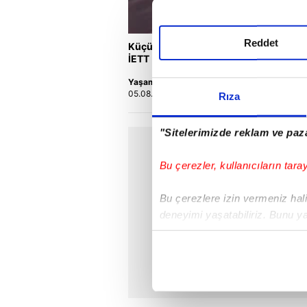
Reddet
Küçükçekmece'de otomobilin
O
İETT otobüsüne çarptığı kaza
m
kamerada | Video
ç
Yaşam
Y
05.08.2026 | 14:28
0
Rıza
"Sitelerimizde reklam ve paza
Bu çerezler, kullanıcıların tara
Bu çerezlere izin vermeniz halin
deneyimi yaşatabiliriz. Bunu y
içerikleri sunabilmek adına el
noktasında tek gelir kalemimiz 
Her halükârda, kullanıcılar, bu 