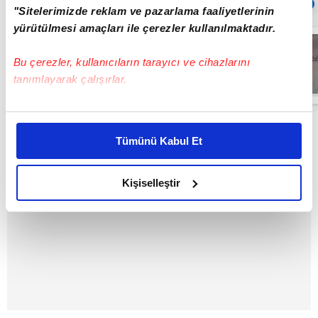
Sıradaki
OTOMATİK OYNAT
"Sitelerimizde reklam ve pazarlama faaliyetlerinin
yürütülmesi amaçları ile çerezler kullanılmaktadır.
Sancaktepe’de
kayganlaşan
Bu çerezler, kullanıcıların tarayıcı ve cihazlarını
yolda 2
otomobil
tanımlayarak çalışırlar.
çarpıştı! 3
02:19
yaralı... | Video
Bu çerezlere izin vermeniz halinde sizlere özel
kişiselleştirilmiş reklamlar sunabilir, sayfalarımızda sizlere
Tümünü Kabul Et
daha iyi reklam deneyimi yaşatabiliriz. Bunu yaparken
amacımızın size daha iyi bir reklam deneyimi sunmak
olduğunu ve sizlere en iyi içerikleri sunabilmek adına
Kişiselleştir
elimizden gelen çabayı gösterdiğimizi ve bu noktada,
reklamların maliyetlerimizi karşılamak noktasında tek gelir
kalemimiz olduğunu sizlere hatırlatmak isteriz.
Her halükârda, kullanıcılar, bu çerezlere izin vermedikleri
takdirde, kullanıcılara hedefli reklamlar
gösterilmeyecektir."