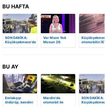
BU HAFTA
SON DAKİKA:
Var Mısın Yok
Küçükçekmece
Küçükçekmece'de
Musun 29.
otomobilin İET
korkunç kaza!
Bölüm Fragmanı
otobüsüne
Otomobil, İETT
yayınlandı |
çarptığı kaza
otobüsüne
Video
kamerada | Vi
çarptı: 3 kişi
hayatını kaybetti
BU AY
| Video
Emlakçıyı
Mardin'de
SON DAKİKA:
öldürüp, kendini
otomobil ile
Küçükçekmece
vurduğu olayın
kamyon çarpıştı:
korkunç kaza!