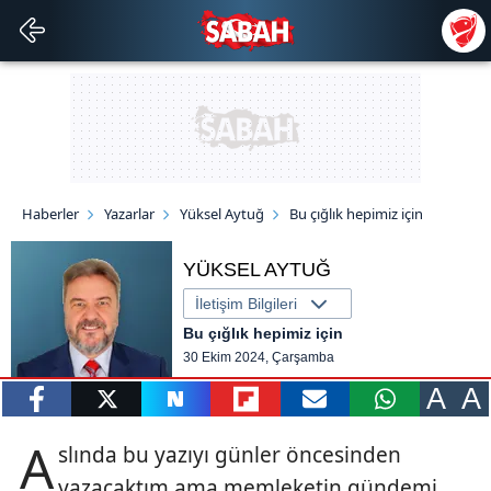
Haberler
Yazarlar
Yüksel Aytuğ
Bu çığlık hepimiz için
YÜKSEL AYTUĞ
İletişim Bilgileri
Bu çığlık hepimiz için
30 Ekim 2024, Çarşamba
A
A
paylaş
tweetle
paylaş
paylaş
paylaş
yazara
A
slında bu yazıyı günler öncesinden
gönder
yazacaktım ama memleketin gündemi