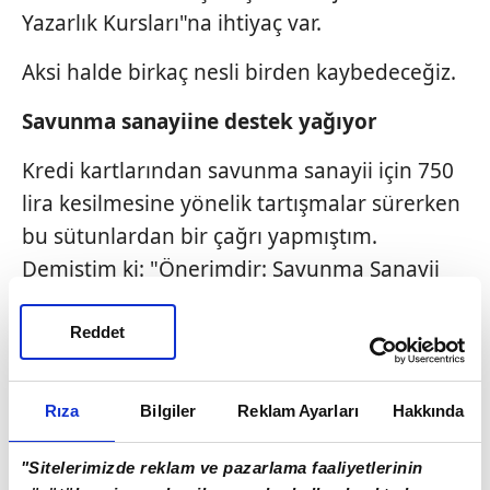
Yazarlık Kursları"na ihtiyaç var.
Aksi halde birkaç nesli birden kaybedeceğiz.
Savunma sanayiine destek yağıyor
Kredi kartlarından savunma sanayii için 750
lira kesilmesine yönelik tartışmalar sürerken
bu sütunlardan bir çağrı yapmıştım.
Demiştim ki: "Önerimdir: Savunma Sanayii
Destekleme Fonu'na her gerçek Türk
vatandaşı imkanı kadar bağışta bulunsun.
Reddet
Öyle bir para toplayalım ki, bazıları utansın,
bebeğinin üzerindeki battaniyeyi alıp taşıdığı
Rıza
Bilgiler
Reklam Ayarları
Hakkında
top mermisinin üzerine örten Emine Bacı ve
şehit bebesinin de ruhu şâd olsun..."
"Sitelerimizde reklam ve pazarlama faaliyetlerinin