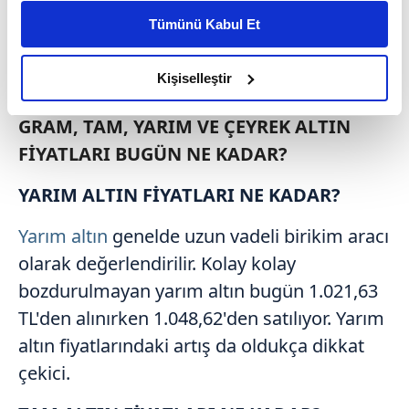
kişiselleştirilmiş reklamlar sunabilir, sayfalarımızda sizlere
Tümünü Kabul Et
daha iyi reklam deneyimi yaşatabiliriz. Bunu yaparken
amacımızın size daha iyi bir reklam deneyimi sunmak
olduğunu ve sizlere en iyi içerikleri sunabilmek adına
Kişiselleştir
elimizden gelen çabayı gösterdiğimizi ve bu noktada,
reklamların maliyetlerimizi karşılamak noktasında tek gelir
GRAM, TAM, YARIM VE ÇEYREK ALTIN
kalemimiz olduğunu sizlere hatırlatmak isteriz.
FİYATLARI BUGÜN NE KADAR?
Her halükârda, kullanıcılar, bu çerezlere izin vermedikleri
YARIM ALTIN FİYATLARI NE KADAR?
takdirde, kullanıcılara hedefli reklamlar
gösterilmeyecektir."
Yarım altın
genelde uzun vadeli birikim aracı
olarak değerlendirilir. Kolay kolay
Sizlere daha iyi bir hizmet sunabilmek için İnternet
bozdurulmayan yarım altın bugün 1.021,63
Sitemizde kendimize ve üçüncü kişilere ait çerezler
TL'den alınırken 1.048,62'den satılıyor. Yarım
kullanılmaktadır. Bu çerezler vasıtasıyla çeşitli kişisel
verileriniz işlenmekte olup gerekli olan çerezler bilgi
altın fiyatlarındaki artış da oldukça dikkat
toplumu hizmetlerinin sunulması amacıyla
çekici.
kullanılmaktadır. Diğer çerezler, sitemizin daha işlevsel
kılınması ve kişiselleştirilmesi ve sizlere yönelik