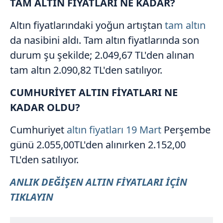
TAM ALTIN FİYATLARI NE KADAR?
reklam/pazarlama faaliyetlerinin yapılması, amaçlarıyla
sınırlı olarak açık rızanız dahilinde kullanılacaktır.
Altın fiyatlarındaki yoğun artıştan
tam altın
da nasibini aldı. Tam altın fiyatlarında son
Çerezlere ilişkin tercihlerinizi aşağıda yer alan panel
durum şu şekilde; 2.049,67 TL'den alınan
vasıtasıyla belirleyebilirsiniz. Çerezlere ilişkin detaylı bilgi
tam altın 2.090,82 TL'den satılıyor.
için Ayarlar butonuna tıklayabilir,
Çerez Bilgilendirme
Metnimizi
ziyaret edebilirsiniz.
CUMHURİYET ALTIN FİYATLARI NE
KADAR OLDU?
6698 sayılı Kişisel Verilerin Korunması Kanunu uyarınca
hazırlanmış Aydınlatma Metnimizi okumak ve sitemizde
Cumhuriyet
altın fiyatları
19 Mart
Perşembe
ilgili mevzuata uygun olarak kullanılan çerezlerle ilgili bilgi
almak için lütfen
tıklayınız
.
günü 2.055,00TL'den alınırken 2.152,00
TL'den satılıyor.
ANLIK DEĞİŞEN ALTIN FİYATLARI İÇİN
TIKLAYIN