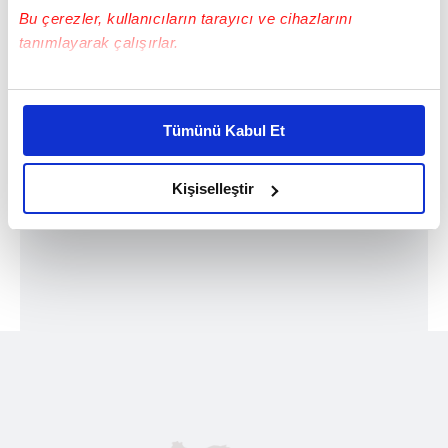
gerçeğe aykırı belge düzenleyerek kredi
Bu çerezler, kullanıcıların tarayıcı ve cihazlarını
süreçlerini de etkilediği belirlendi.
tanımlayarak çalışırlar.
Bu çerezlere izin vermeniz halinde sizlere özel
kişiselleştirilmiş reklamlar sunabilir, sayfalarımızda sizlere
Tümünü Kabul Et
daha iyi reklam deneyimi yaşatabiliriz. Bunu yaparken
amacımızın size daha iyi bir reklam deneyimi sunmak
olduğunu ve sizlere en iyi içerikleri sunabilmek adına
Kişiselleştir
elimizden gelen çabayı gösterdiğimizi ve bu noktada,
reklamların maliyetlerimizi karşılamak noktasında tek gelir
kalemimiz olduğunu sizlere hatırlatmak isteriz.
Her halükârda, kullanıcılar, bu çerezlere izin vermedikleri
takdirde, kullanıcılara hedefli reklamlar
gösterilmeyecektir."
Sizlere daha iyi bir hizmet sunabilmek için İnternet
Sitemizde kendimize ve üçüncü kişilere ait çerezler