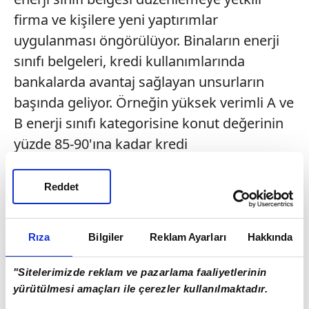
firma ve kişilere yeni yaptırımlar
uygulanması öngörülüyor. Binaların enerji
sınıfı belgeleri, kredi kullanımlarında
bankalarda avantaj sağlayan unsurların
başında geliyor. Örneğin yüksek verimli A ve
B enerji sınıfı kategorisine konut değerinin
yüzde 85-90'ına kadar kredi
kullandırılabiliyor. Standart verimli C enerji
sınıfı belgeli konutlara değerinin yüzde
Reddet
80'ine kadar kredi imkânı sunulurken, D ve
altı enerji sınıfları için bankaların kredi
Rıza
Bilgiler
Reklam Ayarları
Hakkında
değer oranları daha da düşüyor. Durum
böyle olunca enerji sınıfı kimlik belgesi
"Sitelerimizde reklam ve pazarlama faaliyetlerinin
düzenlemeye yetkili bazı kişi ve firmaların
yürütülmesi amaçları ile çerezler kullanılmaktadır.