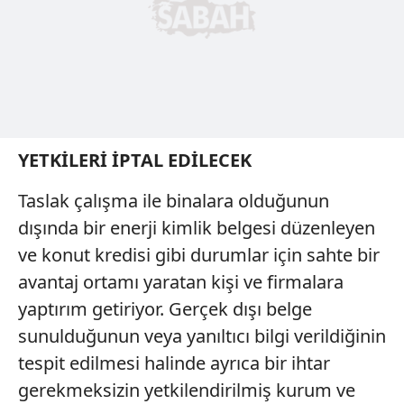
kullanılmaktadır. Bu çerezler vasıtasıyla çeşitli kişisel
verileriniz işlenmekte olup gerekli olan çerezler bilgi
toplumu hizmetlerinin sunulması amacıyla
kullanılmaktadır. Diğer çerezler, sitemizin daha işlevsel
kılınması ve kişiselleştirilmesi ve sizlere yönelik
reklam/pazarlama faaliyetlerinin yapılması, amaçlarıyla
sınırlı olarak açık rızanız dahilinde kullanılacaktır.
YETKİLERİ İPTAL EDİLECEK
Çerezlere ilişkin tercihlerinizi aşağıda yer alan panel
Taslak çalışma ile binalara olduğunun
vasıtasıyla belirleyebilirsiniz. Çerezlere ilişkin detaylı bilgi
için Ayarlar butonuna tıklayabilir,
Çerez Bilgilendirme
dışında bir enerji kimlik belgesi düzenleyen
Metnimizi
ziyaret edebilirsiniz.
ve konut kredisi gibi durumlar için sahte bir
avantaj ortamı yaratan kişi ve firmalara
6698 sayılı Kişisel Verilerin Korunması Kanunu uyarınca
yaptırım getiriyor. Gerçek dışı belge
hazırlanmış Aydınlatma Metnimizi okumak ve sitemizde
ilgili mevzuata uygun olarak kullanılan çerezlerle ilgili bilgi
sunulduğunun veya yanıltıcı bilgi verildiğinin
almak için lütfen
tıklayınız
.
tespit edilmesi halinde ayrıca bir ihtar
gerekmeksizin yetkilendirilmiş kurum ve