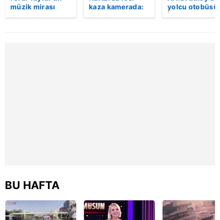
müzik mirası
kaza kamerada:
yolcu otobüsü
torununda hayat
Kontrolden çıkan
İETT otobüsün
buldu! Sesi olay
otomobil
çarptı! | Video
oldu | Video
araçlara çarpıp
böyle takla attı |
Video
BU HAFTA