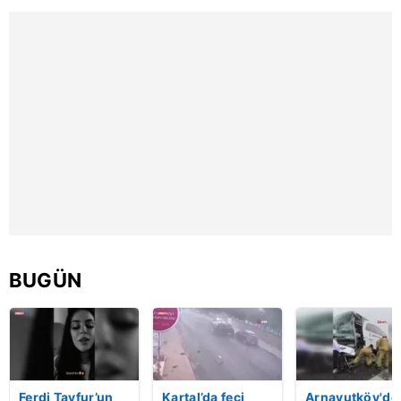
verileriniz işlenmekte olup gerekli olan çerezler bilgi
toplumu hizmetlerinin sunulması amacıyla
kullanılmaktadır. Diğer çerezler, sitemizin daha işlevsel
kılınması ve kişiselleştirilmesi ve sizlere yönelik
reklam/pazarlama faaliyetlerinin yapılması, amaçlarıyla
sınırlı olarak açık rızanız dahilinde kullanılacaktır.
Çerezlere ilişkin tercihlerinizi aşağıda yer alan panel
vasıtasıyla belirleyebilirsiniz. Çerezlere ilişkin detaylı bilgi
için Ayarlar butonuna tıklayabilir,
Çerez Bilgilendirme
Metnimizi
ziyaret edebilirsiniz.
6698 sayılı Kişisel Verilerin Korunması Kanunu uyarınca
BUGÜN
hazırlanmış Aydınlatma Metnimizi okumak ve sitemizde
ilgili mevzuata uygun olarak kullanılan çerezlerle ilgili bilgi
almak için lütfen
tıklayınız
.
Ferdi Tayfur’un
Kartal’da feci
Arnavutköy'de