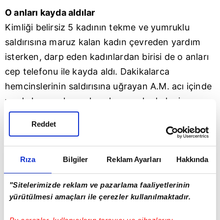
O anları kayda aldılar
Kimliği belirsiz 5 kadının tekme ve yumruklu
saldırısına maruz kalan kadın çevreden yardım
isterken, darp eden kadınlardan birisi de o anları
cep telefonu ile kayda aldı. Dakikalarca
hemcinslerinin saldırısına uğrayan A.M. acı içinde
yerde kıvranırken, olaya karışan kadınlar ise
geldikleri araca binerek uzaklaştı. Olayın ardından
Reddet
genç kadın polis merkezine giderek şahıslar
hakkında şikayetçi olurken, polis ekiplerinin
olayla ilgili incelemesi sürüyor.
Rıza
Bilgiler
Reklam Ayarları
Hakkında
"Sitelerimizde reklam ve pazarlama faaliyetlerinin
Görüntüleri sosyal medyada paylaştılar
yürütülmesi amaçları ile çerezler kullanılmaktadır.
Öte yandan, olay anı bir güvenlik kamerasına
saniye saniye yansıdı. Görüntülerde bir aracın