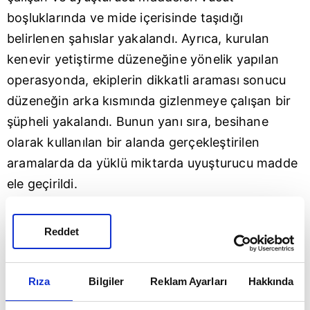
boşluklarında ve mide içerisinde taşıdığı
belirlenen şahıslar yakalandı. Ayrıca, kurulan
kenevir yetiştirme düzeneğine yönelik yapılan
operasyonda, ekiplerin dikkatli araması sonucu
düzeneğin arka kısmında gizlenmeye çalışan bir
şüpheli yakalandı. Bunun yanı sıra, besihane
olarak kullanılan bir alanda gerçekleştirilen
aramalarda da yüklü miktarda uyuşturucu madde
ele geçirildi.
ŞÜPHELİLERDEN 10'U TUTUKLANDI
Reddet
Yürütülen operasyonlar kapsamında toplam 16
şüpheli şahıs yakalandı. Yapılan aramalarda; 21
Rıza
Bilgiler
Reklam Ayarları
Hakkında
bin 44 adet sentetik ecza hap, 1 kilogram
metamfetamin, 250 gram sentetik kannabinoid