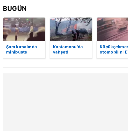
almak için lütfen
tıklayınız
.
BUGÜN
Şam kırsalında
Kastamonu'da
Küçükçekmece
minibüste
vahşet!
otomobilin İET
patlama: Ölü ve
Komşusunu
otobüsüne
yaralılar var
öldürüp evini ve
çarptığı kaza
aracını ateşe
kamerada | Vi
verdi | Video