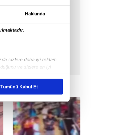
Hakkında
ılmaktadır.
ızda sizlere daha iyi reklam
duğunu ve sizlere en iyi
liyetlerimizi karşılamak
Tümünü Kabul Et
ar gösterilmeyecektir."
çerezler kullanılmaktadır. Bu
u hizmetlerinin sunulması
i ve sizlere yönelik
nılacaktır.