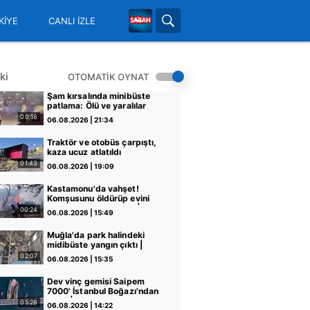
KİYE
CANLI İZLE
ki
OTOMATİK OYNAT
Şam kırsalında minibüste
patlama: Ölü ve yaralılar
var
00:16
06.08.2026 | 21:34
Traktör ve otobüs çarpıştı,
kaza ucuz atlatıldı
01:43
06.08.2026 | 19:09
Kastamonu'da vahşet!
Komşusunu öldürüp evini
ve aracını ateşe verdi |
00:24
06.08.2026 | 15:49
Video
Muğla'da park halindeki
midibüste yangın çıktı |
Video
02:07
06.08.2026 | 15:35
Dev vinç gemisi Saipem
7000' İstanbul Boğazı'ndan
geçti | Video
05:28
06.08.2026 | 14:22