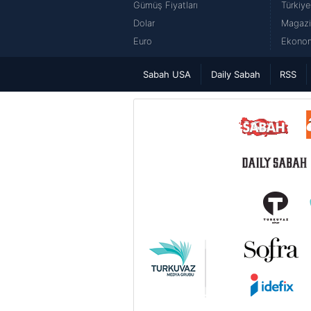
Gümüş Fiyatları
Türkiye
Dolar
Magazi
Euro
Ekonom
Sabah USA
Daily Sabah
RSS