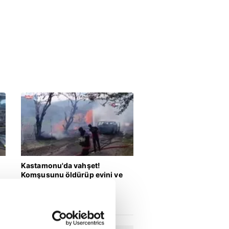
Kamyona çarpan tırın
kupası dorseden ayrıldı: 1
ağır yaralı
00:56
05.08.2026 | 17:49
Uşak'ta otomobil takla attı!
Sürücü hayatını kaybetti |
Video
00:47
05.08.2026 | 16:56
Kastamonu'da vahşet!
Komşusunu öldürüp evini ve
aracını ateşe verdi | Video
Yaşam
06.08.2026 | 15:49