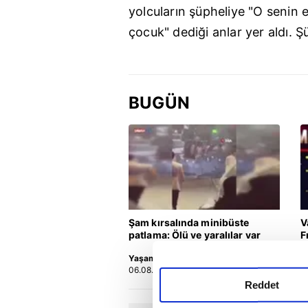
yolcuların şüpheliye "O senin 
çocuk" dediği anlar yer aldı. Ş
BUGÜN
Şam kırsalında minibüste
V
patlama: Ölü ve yaralılar var
F
Yaşam
F
06.08.2026 | 21:34
0
Reddet