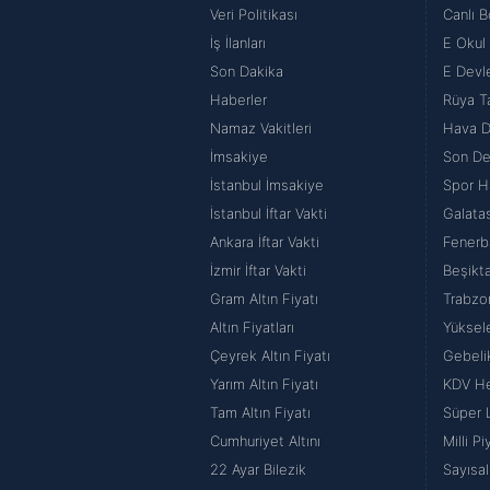
Veri Politikası
Canlı B
İş İlanları
E Okul
Son Dakika
E Devle
Haberler
Rüya Ta
Namaz Vakitleri
Hava 
İmsakiye
Son De
İstanbul İmsakiye
Spor H
İstanbul İftar Vakti
Galata
Ankara İftar Vakti
Fenerb
İzmir İftar Vakti
Beşikt
Gram Altın Fiyatı
Trabzo
Altın Fiyatları
Yüksel
Çeyrek Altın Fiyatı
Gebeli
Yarım Altın Fiyatı
KDV H
Tam Altın Fiyatı
Süper 
Cumhuriyet Altını
Milli P
22 Ayar Bilezik
Sayısal