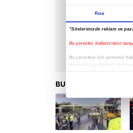
Rıza
"Sitelerimizde reklam ve paza
Bu çerezler, kullanıcıların tara
Bu çerezlere izin vermeniz halin
deneyimi yaşatabiliriz. Bunu y
içerikleri sunabilmek adına el
noktasında tek gelir kalemimiz 
BU HAFTA
Her halükârda, kullanıcılar, bu 
Sizlere daha iyi bir hizmet sun
çerezler vasıtasıyla çeşitli kiş
amacıyla kullanılmaktadır. Diğer
reklam/pazarlama faaliyetlerinin