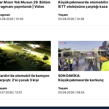
ar Mısın Yok Musun 29. Bölüm
Küçükçekmece'de otomobilin
ragmanı yayınlandı | Video
İETT otobüsüne çarptığı kaza
aşağıda yer alan panel vasıtasıyla belirleyebilirsiniz. Çerezlere iliş
kamerada | Video
lgilendirme Metnimizi
ziyaret edebilirsiniz.
ragman
Yaşam
5.08.2026 | 10:45
05.08.2026 | 14:28
Korunması Kanunu uyarınca hazırlanmış Aydınlatma Metnimizi okum
 çerezlerle ilgili bilgi almak için lütfen
tıklayınız
.
ardin'de otomobil ile kamyon
SON DAKİKA:
arpıştı: 2'si çocuk 3 kişi
Küçükçekmece'de korkunç
ayatını kaybetti! Kaza anı
kaza! Otomobil, İETT
aşam
Yaşam
amerada
otobüsüne çarptı: 3 kişi
9.07.2026 | 12:51
05.08.2026 | 08:24
hayatını kaybetti | Video