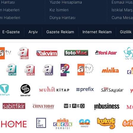
 Haritası
Yüzde Hesaplama
Esmaül Hüs
n Haberleri
Kız İsimleri
İstiklal Marş
i Haberleri
Dünya Haritası
Cuma Mesajl
E-Gazete
Arşiv
Gazete Reklam
Internet Reklam
Gizlilik