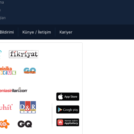
na
ı
arı
 Bildirimi
Künye / İletişim
Kariyer