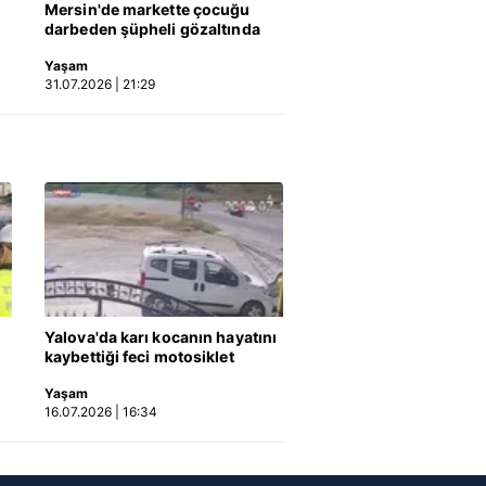
Mersin'de markette çocuğu
darbeden şüpheli gözaltında
kin detaylı bilgi için Ayarlar
Yaşam
31.07.2026 | 21:29
ak ve sitemizde ilgili
Yalova'da karı kocanın hayatını
kaybettiği feci motosiklet
kazası saniye saniye kameraya
Yaşam
yansıdı | Video
16.07.2026 | 16:34