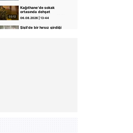
Kağıthane'de sokak
ortasında dehşet
kamerada: Eski sevgilisi ile
03:12
06.08.2026 | 13:44
erkek arkadaşını silahla
vurdu! | Video
Şişli'de bir hırsız girdiği
evden klima ve televizyonu
böyle çaldı | Video
00:12
06.08.2026 | 13:32
Kars'ta 4 kişinin
yaralandığı kaza
kamerasında | Video
00:13
06.08.2026 | 12:06
Bahçelievler'de 4 katlı bina
çöktü! Binanın çökme anı
kamerada | Video
07:49
06.08.2026 | 11:20
‘Ay Grubu’na dev darbe:
İstanbul’da işyerlerini
hedef almışlardı!
00:54
06.08.2026 | 11:07
Kurşunlama, kundaklama…
| Video
Yaşlı kardeşlerin miras
kavgası kanlı bitti!
Ağabeyine kurşun
02:49
06.08.2026 | 10:43
yağdırdığı anlar kamerada
| Video
Çevreyi kontrol edip
sandalyeye oturdu, park