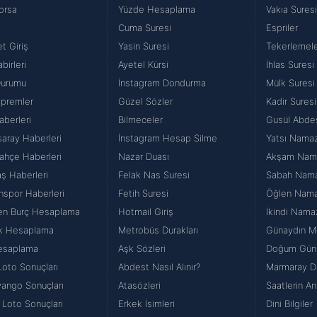
orsa
Yüzde Hesaplama
Vakıa Sures
Cuma Suresi
Espriler
t Giriş
Yasin Suresi
Tekerlemel
birleri
Ayetel Kürsi
İhlas Suresi
Durumu
İnstagram Dondurma
Mülk Suresi
premler
Güzel Sözler
Kadir Suresi
aberleri
Bilmeceler
Gusül Abde
saray Haberleri
İnstagram Hesap Silme
Yatsı Namazı
ahçe Haberleri
Nazar Duası
Akşam Namaz
aş Haberleri
Felak Nas Suresi
Sabah Namazı
nspor Haberleri
Fetih Suresi
Öğlen Namazı
en Burç Hesaplama
Hotmail Giriş
İkindi Namaz
k Hesaplama
Metrobüs Durakları
Günaydın Me
esaplama
Aşk Sözleri
Doğum Günü
Loto Sonuçları
Abdest Nasıl Alınır?
Marmaray Du
iyango Sonuçları
Atasözleri
Saatlerin An
 Loto Sonuçları
Erkek İsimleri
Dini Bilgiler