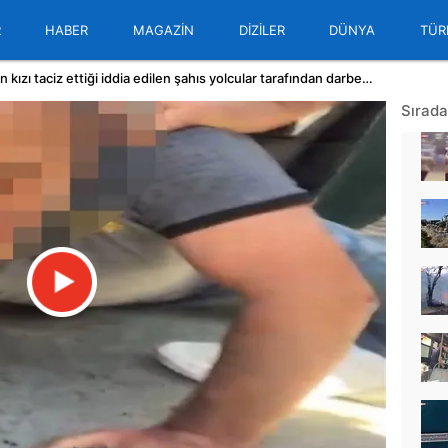
R
HABER
MAGAZİN
DİZİLER
DÜNYA
TÜR
Tramvayda reşit olmayan kızı taciz ettiği iddia edilen şahıs yolcular tarafından darbedildi! 'O senin evladın yaşında' | Video
Sırada