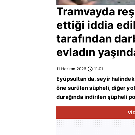
Tramvayda reşi
ettiği iddia ed
tarafından darb
evladın yaşınd
11 Haziran 2026
11:01
Eyüpsultan
'da, seyir halindek
öne sürülen şüpheli, diğer yo
durağında indirilen şüpheli pol
Vİ