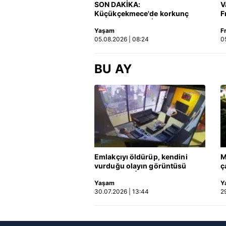
SON DAKİKA:
V
Küçükçekmece'de korkunç
F
Çerezlere ilişkin tercihlerinizi 
kaza! Otomobil, İETT
butonuna tıklayabilir,
Çerez Bi
Yaşam
F
otobüsüne çarptı: 3 kişi
05.08.2026 | 08:24
0
hayatını kaybetti | Video
6698 sayılı Kişisel Verilerin 
mevzuata uygun olarak kullanılan
BU AY
Emlakçıyı öldürüp, kendini
M
vurduğu olayın görüntüsü
ç
ortaya çıktı | Video
h
Yaşam
Y
k
30.07.2026 | 13:44
2