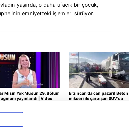
evladın yaşında, o daha ufacık bir çocuk,
üphelinin emniyetteki işlemleri sürüyor.
ar Mısın Yok Musun 29. Bölüm
Erzincan'da can pazarı! Beton
ragmanı yayınlandı | Video
mikseri ile çarpışan SUV'da
anne ve kızları ağır yaralandı |
ragman
Yaşam
Video
5.08.2026 | 10:45
05.08.2026 | 09:13