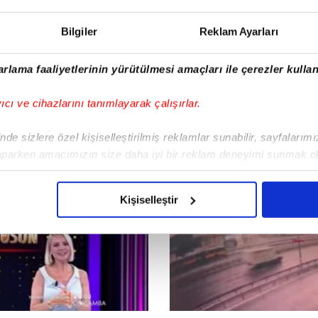
Bilgiler
Reklam Ayarları
rlama faaliyetlerinin yürütülmesi amaçları ile çerezler kullan
yıcı ve cihazlarını tanımlayarak çalışırlar.
de sizlere özel kişiselleştirilmiş reklamlar sunabilir, sayfalarım
aparken amacımızın size daha iyi bir reklam deneyimi sunmak ol
imizden gelen çabayı gösterdiğimizi ve bu noktada, reklamların ma
olduğunu sizlere hatırlatmak isteriz.
Kişiselleştir
çerezlere izin vermedikleri takdirde, kullanıcılara hedefli reklaml
abilmek için İnternet Sitemizde kendimize ve üçüncü kişilere ait 
isel verileriniz işlenmekte olup gerekli olan çerezler bilgi toplum
 çerezler, sitemizin daha işlevsel kılınması ve kişiselleştirilmes
 yapılması, amaçlarıyla sınırlı olarak açık rızanız dahilinde kulla