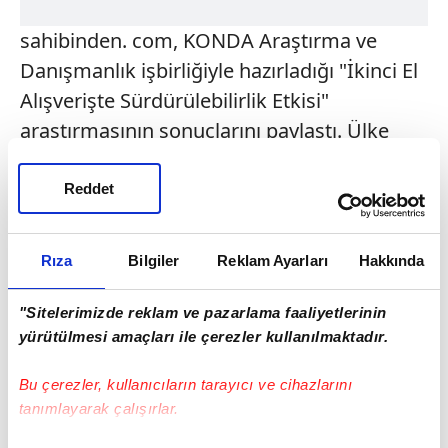
sahibinden. com, KONDA Araştırma ve
Danışmanlık işbirliğiyle hazırladığı "İkinci El
Alışverişte Sürdürülebilirlik Etkisi"
araştırmasının sonuçlarını paylaştı. Ülke
genelinde 28 ilde 2 bin 700 kişiyle yapılan
araştırma, Türkiye'de neredeyse her iki
Reddet
kişiden birinin, bir yıl içinde ikinci el ürün
almış veya satmış olduğunu ortaya koydu.
Rıza
Bilgiler
Reklam Ayarları
Hakkında
Araştırmaya göre, katılımcıların yüzde 45'i
son bir yıl içinde ikinci el alışveriş yaptı.
"Sitelerimizde reklam ve pazarlama faaliyetlerinin
Gençler online, büyükler geleneksel
yürütülmesi amaçları ile çerezler kullanılmaktadır.
kanalları tercih ediyor. Araştırma ikinci el
Bu çerezler, kullanıcıların tarayıcı ve cihazlarını
pazarında en yoğun hareketliliğin cep
tanımlayarak çalışırlar.
telefonu ve aksesuarlarında olduğunu