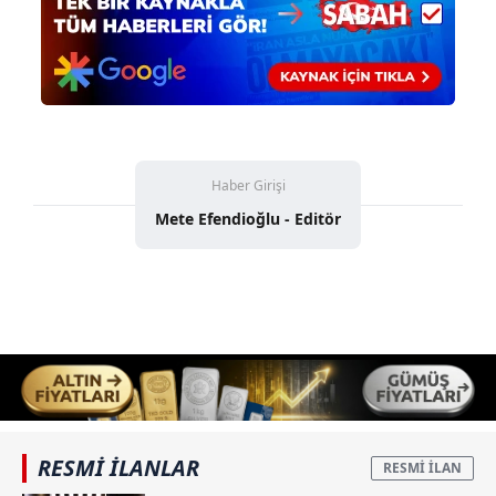
kılınması ve kişiselleştirilmesi ve sizlere yönelik
reklam/pazarlama faaliyetlerinin yapılması, amaçlarıyla
sınırlı olarak açık rızanız dahilinde kullanılacaktır.
Çerezlere ilişkin tercihlerinizi aşağıda yer alan panel
vasıtasıyla belirleyebilirsiniz. Çerezlere ilişkin detaylı bilgi
için Ayarlar butonuna tıklayabilir,
Çerez Bilgilendirme
Haber Girişi
Metnimizi
ziyaret edebilirsiniz.
Mete Efendioğlu - Editör
6698 sayılı Kişisel Verilerin Korunması Kanunu uyarınca
hazırlanmış Aydınlatma Metnimizi okumak ve sitemizde
ilgili mevzuata uygun olarak kullanılan çerezlerle ilgili bilgi
almak için lütfen
tıklayınız
.
RESMİ İLANLAR