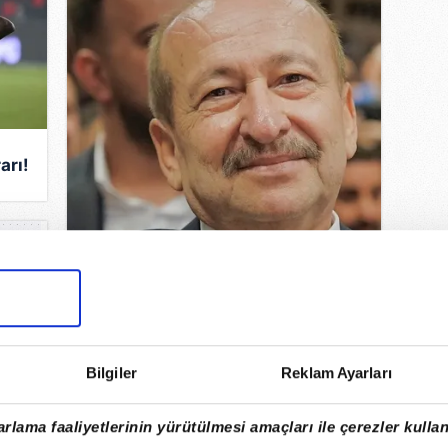
arı!
Gaziantep FK'de
Bilgiler
Reklam Ayarları
başkan Memik Yılmaz
güven tazeledi!
rlama faaliyetlerinin yürütülmesi amaçları ile çerezler kullan