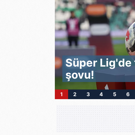
Süper Lig'de 
şovu!
1
2
3
4
5
6