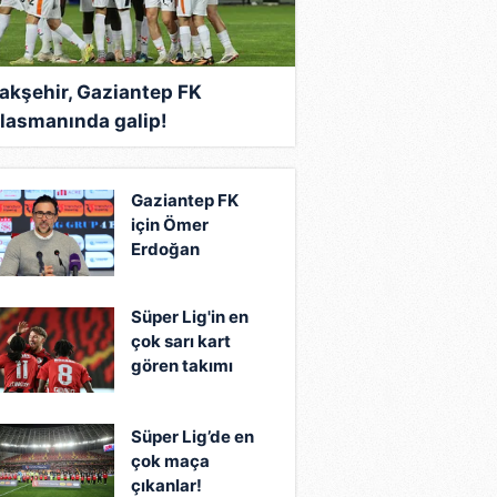
akşehir, Gaziantep FK
lasmanında galip!
Gaziantep FK
için Ömer
Erdoğan
iddiası!
Süper Lig'in en
çok sarı kart
gören takımı
belli oldu!
Süper Lig’de en
çok maça
çıkanlar!