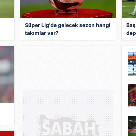
 çerezlerle ilgili bilgi almak için lütfen
tıklayınız
.
Süper Lig'de gelecek sezon hangi
Baş
takımlar var?
dep