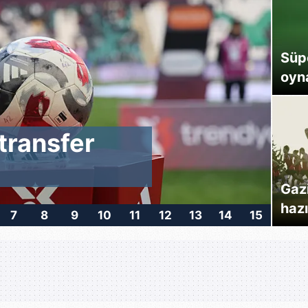
Süp
oyn
transfer
S
t
Gaz
hazı
7
8
9
10
11
12
13
14
15