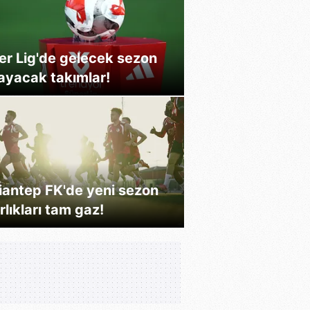
er Lig'de gelecek sezon
ayacak takımlar!
erdar Dursun'un yeni
akımı açıklandı
iantep FK'de yeni sezon
rlıkları tam gaz!