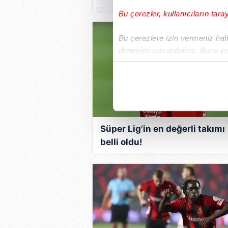
Bu çerezler, kullanıcıların tara
Bu çerezlere izin vermeniz halin
deneyimi yaşatabiliriz. Bunu y
içerikleri sunabilmek adına el
noktasında tek gelir kalemimiz 
Her halükârda, kullanıcılar, bu 
Sizlere daha iyi bir hizmet sun
Süper Lig’in en değerli takımı
çerezler vasıtasıyla çeşitli kiş
belli oldu!
amacıyla kullanılmaktadır. Diğer
reklam/pazarlama faaliyetlerinin
Çerezlere ilişkin tercihlerinizi 
butonuna tıklayabilir,
Çerez Bi
6698 sayılı Kişisel Verilerin 