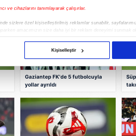
yıcı ve cihazlarını tanımlayarak çalışırlar.
de sizlere özel kişiselleştirilmiş reklamlar sunabilir, sayfalarım
aparken amacımızın size daha iyi bir reklam deneyimi sunmak ol
imizden gelen çabayı gösterdiğimizi ve bu noktada, reklamların ma
olduğunu sizlere hatırlatmak isteriz.
Kişiselleştir
çerezlere izin vermedikleri takdirde, kullanıcılara hedefli reklaml
abilmek için İnternet Sitemizde kendimize ve üçüncü kişilere ait 
Gaziantep FK'de 5 futbolcuyla
Süp
isel verileriniz işlenmekte olup gerekli olan çerezler bilgi toplum
yollar ayrıldı
takı
 çerezler, sitemizin daha işlevsel kılınması ve kişiselleştirilmes
 yapılması, amaçlarıyla sınırlı olarak açık rızanız dahilinde kulla
aşağıda yer alan panel vasıtasıyla belirleyebilirsiniz. Çerezlere iliş
lgilendirme Metnimizi
ziyaret edebilirsiniz.
Korunması Kanunu uyarınca hazırlanmış Aydınlatma Metnimizi okum