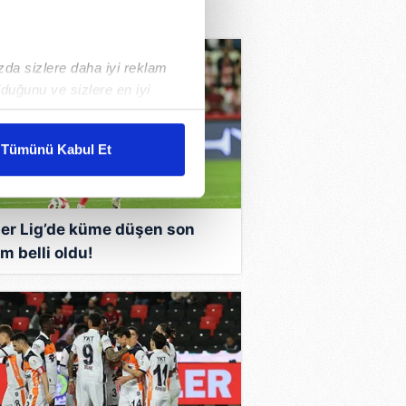
ızda sizlere daha iyi reklam
duğunu ve sizlere en iyi
liyetlerimizi karşılamak
Tümünü Kabul Et
ar gösterilmeyecektir."
çerezler kullanılmaktadır. Bu
er Lig’de küme düşen son
u hizmetlerinin sunulması
m belli oldu!
i ve sizlere yönelik
nılacaktır.
kin detaylı bilgi için Ayarlar
ak ve sitemizde ilgili