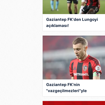
mevzuata uygun olarak kullanılan
Gaziantep FK'den Lungoyi
açıklaması!
Gaziantep FK'nin
"vazgeçilmezleri"yle
sözleşmeleri sona erdi