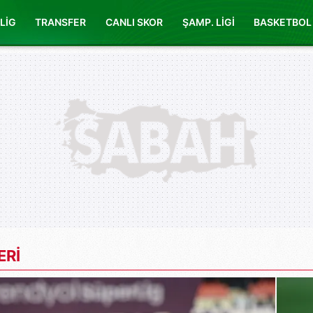
LİG
TRANSFER
CANLI SKOR
ŞAMP. LİGİ
BASKETBOL
ERİ