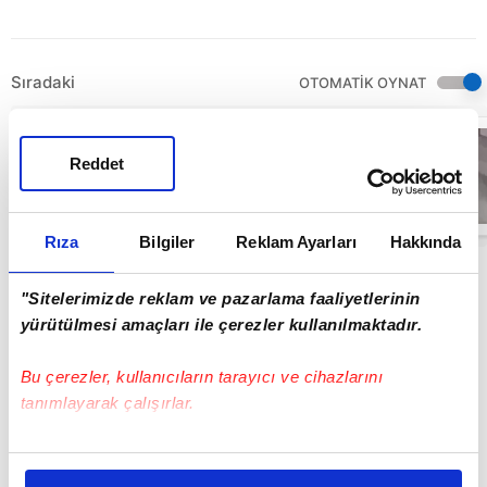
Sıradaki
OTOMATİK OYNAT
İstanbul’da
canlı yayın
Reddet
yapan Koreli
fenomene canlı
yayında
02:38
ahlaksız teklif!
O anlar canlı
Rıza
Bilgiler
Reklam Ayarları
Hakkında
yayına yansıdı |
Video
"Sitelerimizde reklam ve pazarlama faaliyetlerinin
yürütülmesi amaçları ile çerezler kullanılmaktadır.
Bu çerezler, kullanıcıların tarayıcı ve cihazlarını
tanımlayarak çalışırlar.
Bu çerezlere izin vermeniz halinde sizlere özel
kişiselleştirilmiş reklamlar sunabilir, sayfalarımızda sizlere