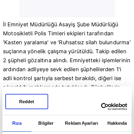
İl Emniyet Müdürlüğü Asayiş Şube Müdürlüğü
Motosikletli Polis Timleri ekipleri tarafından
'Kasten yaralama' ve 'Ruhsatsız silah bulundurma'
suçlarına yönelik çalışma yürütüldü. Takip edilen
2 şüpheli gözaltına alındı. Emniyetteki işlemlerinin
ardından adliyeye sevk edilen şüphelilerden 1'i
adli kontrol şartıyla serbest bırakıldı, diğeri ise
çıkarıldığı mahkemede tutuklandı. Şüphelilerin
takibi ve yakalanma anları, polisin yaka
Reddet
kamerasıyla kaydedildi. (DHA)
Rıza
Bilgiler
Reklam Ayarları
Hakkında