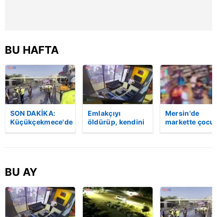
almak için lütfen
tıklayınız
.
BU HAFTA
SON DAKİKA:
Emlakçıyı
Mersin'de
Küçükçekmece'de
öldürüp, kendini
markette çocu
korkunç kaza!
vurduğu olayın
darbeden
Otomobil, İETT
görüntüsü
şüpheli
otobüsüne
ortaya çıktı |
gözaltında
çarptı: 3 kişi
Video
hayatını kaybetti
BU AY
| Video