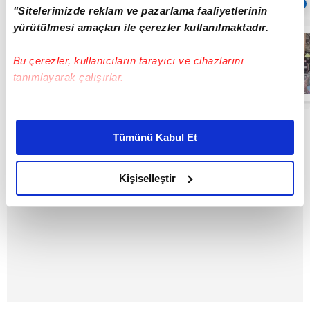
Sıradaki
OTOMATİK OYNAT
"Sitelerimizde reklam ve pazarlama faaliyetlerinin
yürütülmesi amaçları ile çerezler kullanılmaktadır.
Kastamonu'da
vahşet!
Bu çerezler, kullanıcıların tarayıcı ve cihazlarını
Komşusunu
öldürüp evini ve
tanımlayarak çalışırlar.
aracını ateşe
00:24
verdi | Video
Bu çerezlere izin vermeniz halinde sizlere özel
kişiselleştirilmiş reklamlar sunabilir, sayfalarımızda sizlere
Tümünü Kabul Et
daha iyi reklam deneyimi yaşatabiliriz. Bunu yaparken
amacımızın size daha iyi bir reklam deneyimi sunmak
olduğunu ve sizlere en iyi içerikleri sunabilmek adına
Kişiselleştir
elimizden gelen çabayı gösterdiğimizi ve bu noktada,
reklamların maliyetlerimizi karşılamak noktasında tek gelir
kalemimiz olduğunu sizlere hatırlatmak isteriz.
Her halükârda, kullanıcılar, bu çerezlere izin vermedikleri
takdirde, kullanıcılara hedefli reklamlar
gösterilmeyecektir."