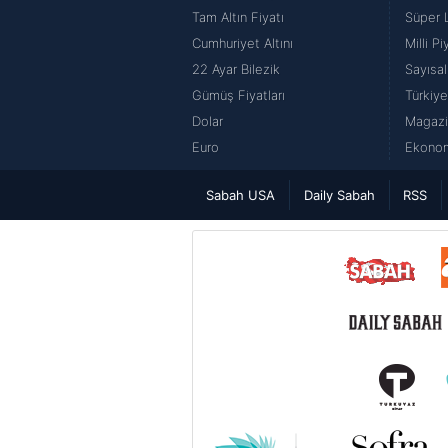
Tam Altın Fiyatı
Süper 
Cumhuriyet Altını
Milli P
22 Ayar Bilezik
Sayısal
Gümüş Fiyatları
Türkiye
Dolar
Magazi
Euro
Ekonom
Sabah USA
Daily Sabah
RSS