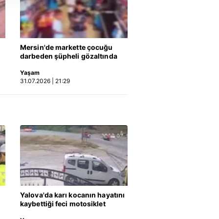
i ve sizlere yönelik
nılacaktır.
kin detaylı bilgi için Ayarlar
Mersin'de markette çocuğu
darbeden şüpheli gözaltında
ak ve sitemizde ilgili
Yaşam
31.07.2026 | 21:29
Yalova'da karı kocanın hayatını
kaybettiği feci motosiklet
kazası saniye saniye kameraya