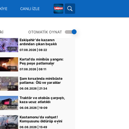
KİYE
CANLI İZLE
ki
OTOMATİK OYNAT
Eskişehir'de kazanın
ardından çıkan bıçaklı
kavga kameraya yansıdı: 2
02:05
07.08.2026 | 08:22
yaralı | Video
Kartal'da minibüs yangını:
Peş peşe patlamalar
paniğe neden oldu | Video
01:38
07.08.2026 | 08:11
Şam kırsalında minibüste
patlama: Ölü ve yaralılar
var
00:16
06.08.2026 | 21:34
Traktör ve otobüs çarpıştı,
kaza ucuz atlatıldı
01:43
06.08.2026 | 19:09
Kastamonu'da vahşet!
Komşusunu öldürüp evini
ve aracını ateşe verdi |
00:24
06.08.2026 | 15:49