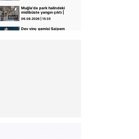
Video
Muğla'da park halindeki
midibüste yangın çıktı |
Video
02:07
06.08.2026 | 15:35
Dev vinç gemisi Saipem
7000' İstanbul Boğazı'ndan
geçti | Video
05:28
06.08.2026 | 14:22
Kağıthane'de sokak
ortasında dehşet
kamerada: Eski sevgilisi ile
03:12
06.08.2026 | 13:44
erkek arkadaşını silahla
vurdu! | Video
Şişli'de bir hırsız girdiği
evden klima ve televizyonu
böyle çaldı | Video
00:12
06.08.2026 | 13:32
Kars'ta 4 kişinin
yaralandığı kaza
kamerasında | Video
00:13
06.08.2026 | 12:06
Bahçelievler'de 4 katlı bina
çöktü! Binanın çökme anı
kamerada | Video
07:49
06.08.2026 | 11:20
‘Ay Grubu’na dev darbe:
İstanbul’da işyerlerini