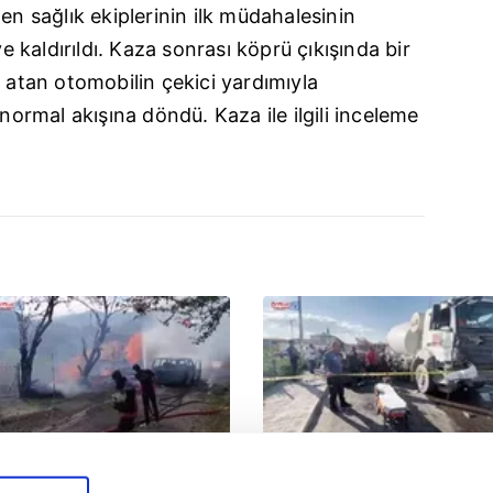
en sağlık ekiplerinin ilk müdahalesinin
kaldırıldı. Kaza sonrası köprü çıkışında bir
a atan otomobilin çekici yardımıyla
 normal akışına döndü. Kaza ile ilgili inceleme
astamonu'da vahşet!
Erzincan'da can pazarı! Beton
omşusunu öldürüp evini ve
mikseri ile çarpışan SUV'da
racını ateşe verdi | Video
anne ve kızları ağır yaralandı |