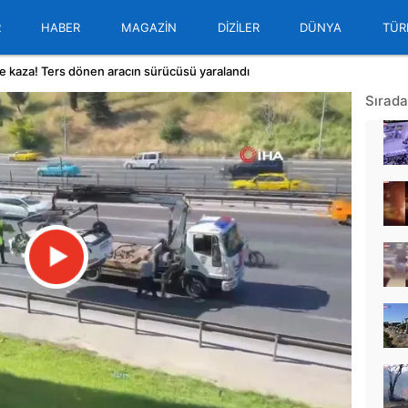
R
HABER
MAGAZİN
DİZİLER
DÜNYA
TÜR
me kaza! Ters dönen aracın sürücüsü yaralandı
Sırada