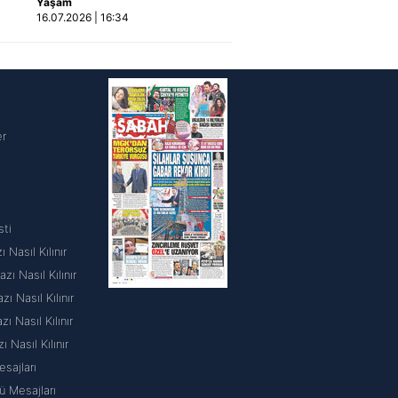
Yaşam
yansıdı | Video
16.07.2026 | 16:34
i
er
sti
 Nasıl Kılınır
ı Nasıl Kılınır
 Nasıl Kılınır
 Nasıl Kılınır
ı Nasıl Kılınır
sajları
 Mesajları