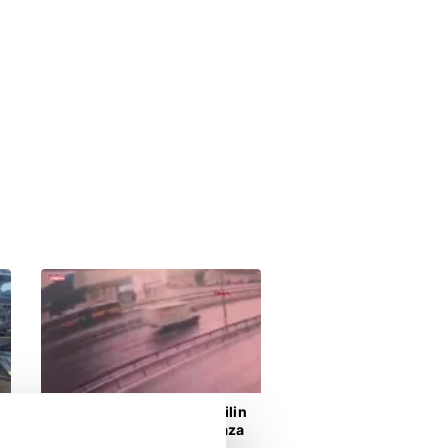
Kayseri'deki cinayet
şüphelilerine İHA destekli
operasyon: 2 gözaltı |
00:26
06.08.2026 | 08:18
Video
Otomobille çarpışıp
savrulan motosiklet başka
bir araca çarptı: 2 yaralı
00:52
05.08.2026 | 22:10
Küçükçekmece'de otomobilin
İETT otobüsüne çarptığı kaza
kamerada | Video