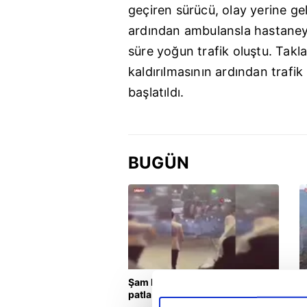
geçiren sürücü, olay yerine gel
ardından ambulansla hastaneye 
süre yoğun trafik oluştu. Takl
kaldırılmasının ardından trafik
başlatıldı.
BUGÜN
Şam kırsalında minibüste
K
patlama: Ölü ve yaralılar var
K
a