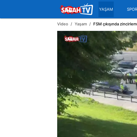
YAŞAM
SPO
Video
Yaşam
FSM çıkışında zincirle