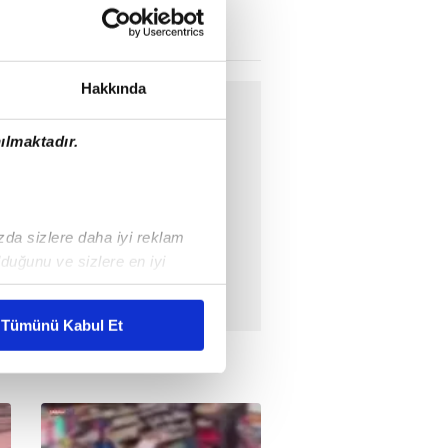
Yaşam
05.08.2026 | 14:28
Hakkında
ılmaktadır.
ızda sizlere daha iyi reklam
duğunu ve sizlere en iyi
liyetlerimizi karşılamak
Tümünü Kabul Et
ar gösterilmeyecektir."
çerezler kullanılmaktadır. Bu
u hizmetlerinin sunulması