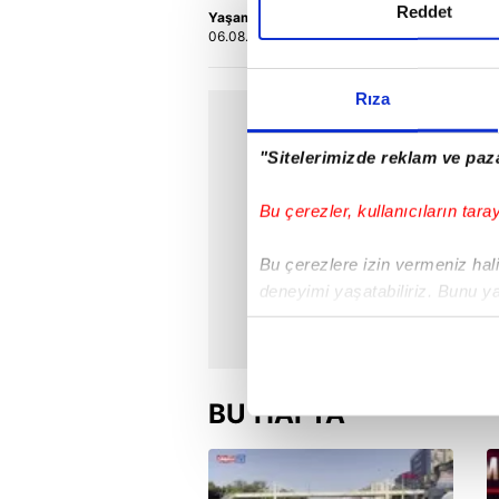
Reddet
Yaşam
Y
06.08.2026 | 21:34
0
Rıza
"Sitelerimizde reklam ve paza
Bu çerezler, kullanıcıların tara
Bu çerezlere izin vermeniz halin
deneyimi yaşatabiliriz. Bunu y
içerikleri sunabilmek adına el
noktasında tek gelir kalemimiz 
Her halükârda, kullanıcılar, bu 
BU HAFTA
Sizlere daha iyi bir hizmet sun
çerezler vasıtasıyla çeşitli kiş