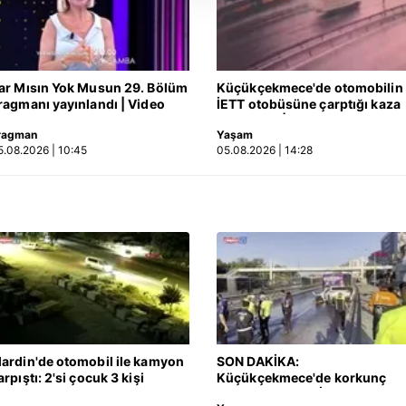
 çerezler, sitemizin daha işlevsel kılınması ve kişiselleştirilmes
 yapılması, amaçlarıyla sınırlı olarak açık rızanız dahilinde kulla
aşağıda yer alan panel vasıtasıyla belirleyebilirsiniz. Çerezlere iliş
ar Mısın Yok Musun 29. Bölüm
Küçükçekmece'de otomobilin
lgilendirme Metnimizi
ziyaret edebilirsiniz.
ragmanı yayınlandı | Video
İETT otobüsüne çarptığı kaza
kamerada | Video
Korunması Kanunu uyarınca hazırlanmış Aydınlatma Metnimizi okum
ragman
Yaşam
5.08.2026 | 10:45
05.08.2026 | 14:28
 çerezlerle ilgili bilgi almak için lütfen
tıklayınız
.
ardin'de otomobil ile kamyon
SON DAKİKA:
arpıştı: 2'si çocuk 3 kişi
Küçükçekmece'de korkunç
ayatını kaybetti! Kaza anı
kaza! Otomobil, İETT