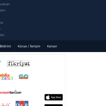
rakları
lamı
na
ı
arı
 Bildirimi
Künye / İletişim
Kariyer