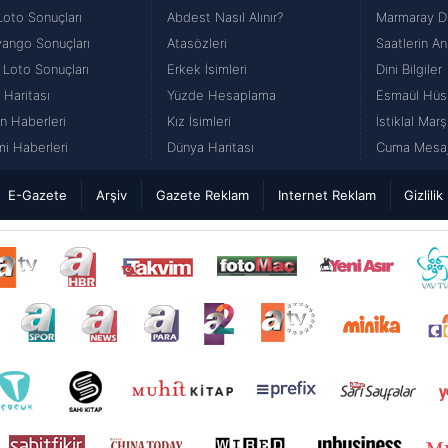
Loto Sonuçları
Abdest Nasıl Alınır?
Marmaray Du
iyango Sonuçları
Atasözleri
Saatlerin An
 Loto Sonuçları
Erkek İsimleri
Dini Bilgiler
 Haritası
Yüzde Hesaplama
Esmaül Hüs
n Haberleri
Kız İsimleri
İstiklal Marş
i Haberleri
Dünya Haritası
Cuma Mesajl
E-Gazete
Arşiv
Gazete Reklam
Internet Reklam
Gizlilik