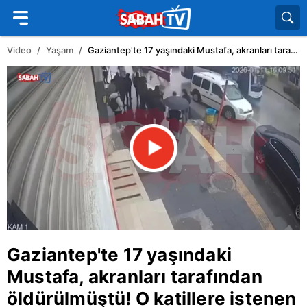
Video
Yaşam
Gaziantep'te 17 yaşındaki Mustafa, akranları tarafından öldürülmüştü! O katillere istenen ceza belli oldu | Video
Gaziantep
'te 17 yaşındaki
Mustafa, akranları tarafından
öldürülmüştü! O katillere istenen