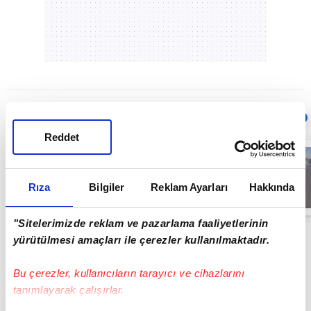
Sıradaki
OTOMATİK OYNAT
Reddet
Seyir
halindeyken
aniden alev alan
otomobildeki 4
Rıza
Bilgiler
Reklam Ayarları
Hakkında
kişi yaralandı
00:17
"Sitelerimizde reklam ve pazarlama faaliyetlerinin
yürütülmesi amaçları ile çerezler kullanılmaktadır.
Bu çerezler, kullanıcıların tarayıcı ve cihazlarını
tanımlayarak çalışırlar.