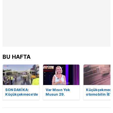
BU HAFTA
SON DAKİKA:
Var Mısın Yok
Küçükçekmece
Küçükçekmece'de
Musun 29.
otomobilin İET
korkunç kaza!
Bölüm Fragmanı
otobüsüne
Otomobil, İETT
yayınlandı |
çarptığı kaza
otobüsüne
Video
kamerada | Vi
çarptı: 3 kişi