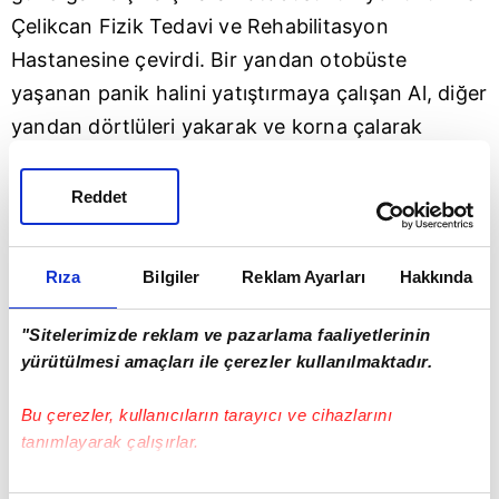
Çelikcan Fizik Tedavi ve Rehabilitasyon
Hastanesine çevirdi. Bir yandan otobüste
yaşanan panik halini yatıştırmaya çalışan Al, diğer
yandan dörtlüleri yakarak ve korna çalarak
trafikte hızla ilerleyerek hastaneye ulaştı.
İHA'ya konuşan ve o anları anlatan Abdurrahman
Reddet
Al, "Acil durumda olduğumuzu gören ve otobüsü
fark eden sürücüler anlayışla yaklaştı ve yol verdi.
Rıza
Bilgiler
Reklam Ayarları
Hakkında
Hastane aciline yanaştık ve hemen sedye istedim.
Görevliler sedyeyle hastayı aldılar, ben de tekrar
"Sitelerimizde reklam ve pazarlama faaliyetlerinin
görevimin başına hattıma döndüm. Araçtaki
yürütülmesi amaçları ile çerezler kullanılmaktadır.
yolcular kutladılar beni. Önemli olan hastaneye
Bu çerezler, kullanıcıların tarayıcı ve cihazlarını
ciddi bir sorun yaşanmadan ulaşmaktı benim için.
tanımlayarak çalışırlar.
Öğrendik hastanın durumu iyiymiş" dedi.
Otobüste fenalaşan şahsın sağlık durumunun da
Bu çerezlere izin vermeniz halinde sizlere özel