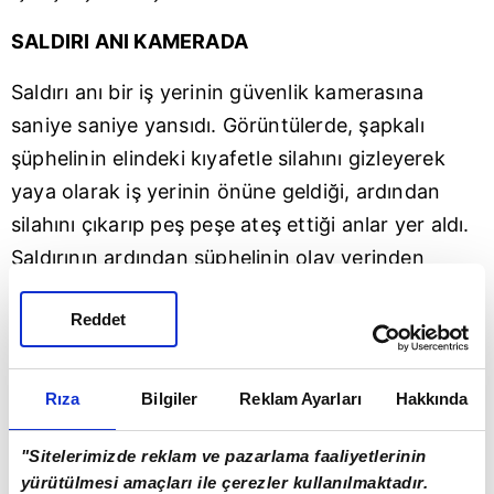
SALDIRI ANI KAMERADA
Saldırı anı bir iş yerinin güvenlik kamerasına
saniye saniye yansıdı. Görüntülerde, şapkalı
şüphelinin elindeki kıyafetle silahını gizleyerek
yaya olarak iş yerinin önüne geldiği, ardından
silahını çıkarıp peş peşe ateş ettiği anlar yer aldı.
Saldırının ardından şüphelinin olay yerinden
koşarak uzaklaştığı da görüntüye yansıdı.
Reddet
Mustafa Arslan, "Sabah saat 10.42 civarında
bizde kahvaltı yapıyorduk. Pat pat diye ses
Rıza
Bilgiler
Reklam Ayarları
Hakkında
duyduk. Egzoz sesi sandık. Kameradan
baktığımızda şüphelinin arabanın arkasından 5-6
"Sitelerimizde reklam ve pazarlama faaliyetlerinin
defa silahla ateş etti. Ondan sonra kaçmaya
yürütülmesi amaçları ile çerezler kullanılmaktadır.