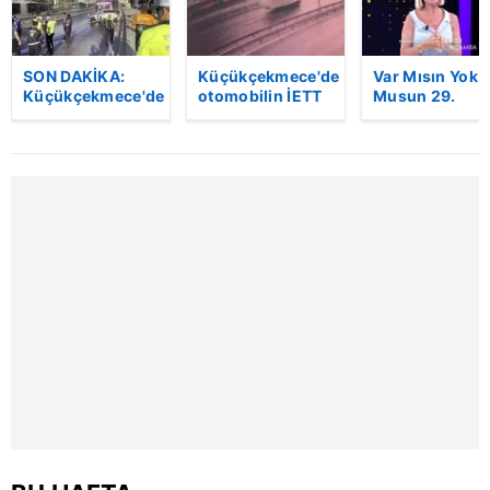
SON DAKİKA:
Küçükçekmece'de
Var Mısın Yok
Küçükçekmece'de
otomobilin İETT
Musun 29.
korkunç kaza!
otobüsüne
Bölüm Fragma
Otomobil, İETT
çarptığı kaza
yayınlandı |
otobüsüne
kamerada | Video
Video
çarptı: 3 kişi
hayatını kaybetti
| Video